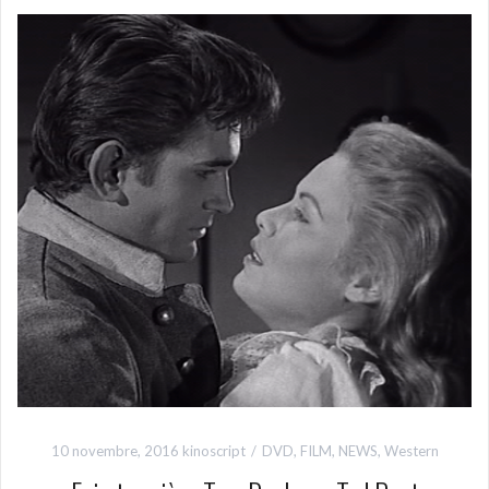
10 novembre, 2016
kinoscript
DVD
,
FILM
,
NEWS
,
Western