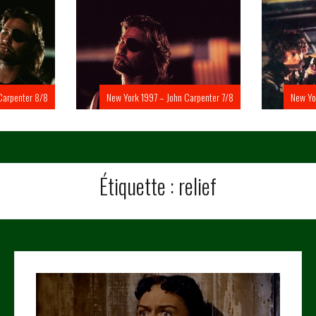
Carpenter 8/8
New York 1997 – John Carpenter 7/8
New Yo
Étiquette :
relief