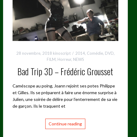
28 novembre, 2018
kinoscript
2014
,
Comédie
,
DVD
,
FILM
,
Horreur
,
NEWS
Bad Trip 3D – Frédéric Grousset
Caméscope au poing, Joann rejoint ses potes Philippe
et Gilles. Ils se préparent à faire une énorme surprise à
Julien, une soirée de délire pour l’enterrement de sa vie
de garçon. Ils le traquent et
Continue reading