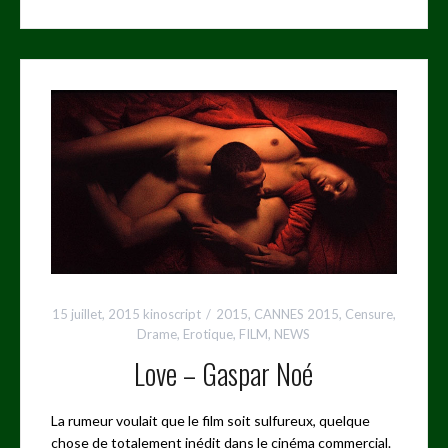
15 juillet, 2015
kinoscript
2015
,
CANNES 2015
,
Censure
,
Drame
,
Erotique
,
FILM
,
NEWS
Love – Gaspar Noé
La rumeur voulait que le film soit sulfureux, quelque
chose de totalement inédit dans le cinéma commercial.