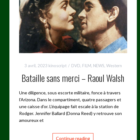
3 avril, 2023
kinoscript
DVD
,
FILM
,
NEWS
,
Western
Bataille sans merci – Raoul Walsh
Une diligence, sous escorte militaire, fonce à travers
l’Arizona. Dans le compartiment, quatre passagers et
une caisse d’or. L’équipage fait escale à la station de
Rodger. Jennifer Ballard (Donna Reed) y retrouve son
amoureux et
Continue reading