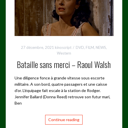
27 décembre, 2021
kinoscript
DVD
,
FILM
,
NEWS
,
Western
Bataille sans merci – Raoul Walsh
Une diligence fonce à grande vitesse sous escorte
militaire. A son bord, quatre passagers et une caisse
d’or. L’équipage fait escale à la station de Rodger.
Jennifer Ballard (Donna Reed) retrouve son futur mari,
Ben
Continue reading