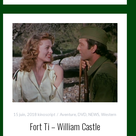
15 juin, 2018
kinoscript
Aventure
,
DVD
,
NEWS
,
Western
Fort Ti – William Castle