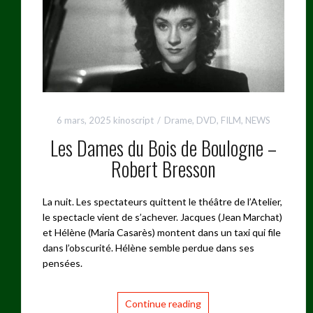
6 mars, 2025
kinoscript
Drame
,
DVD
,
FILM
,
NEWS
Les Dames du Bois de Boulogne –
Robert Bresson
La nuit. Les spectateurs quittent le théâtre de l’Atelier,
le spectacle vient de s’achever. Jacques (Jean Marchat)
et Hélène (Maria Casarès) montent dans un taxi qui file
dans l’obscurité. Hélène semble perdue dans ses
pensées.
Continue reading