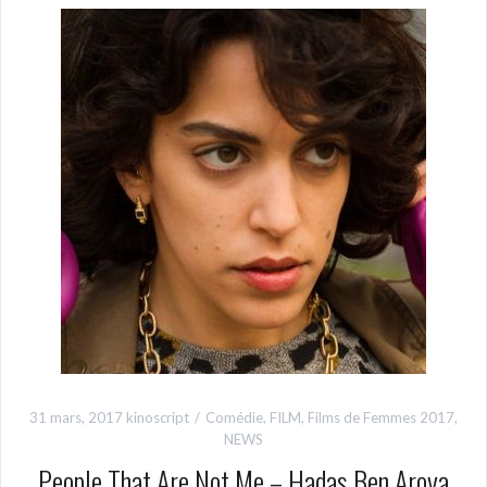
31 mars, 2017
kinoscript
Comédie
,
FILM
,
Films de Femmes 2017
,
NEWS
People That Are Not Me – Hadas Ben Aroya