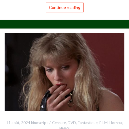
Continue reading
11 août, 2024
kinoscript
Censure
,
DVD
,
Fantastique
,
FILM
,
Horreur
,
NEWS