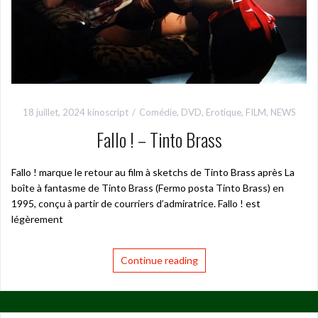
18 juillet, 2024
kinoscript
Comédie
,
DVD
,
Erotique
,
FILM
,
NEWS
Fallo ! – Tinto Brass
Fallo ! marque le retour au film à sketchs de Tinto Brass après La
boîte à fantasme de Tinto Brass (Fermo posta Tinto Brass) en
1995, conçu à partir de courriers d’admiratrice. Fallo ! est
légèrement
Continue reading