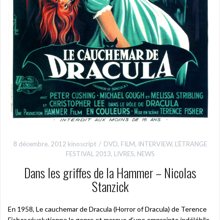
8 décembre, 2012
kinoscript
DVD
,
FILM
,
INTERVIEW
,
L’ÉTRANGE
FESTIVAL 2013
,
LIVRES
,
NEWS
Dans les griffes de la Hammer – Nicolas
Stanzick
En 1958, Le cauchemar de Dracula (Horror of Dracula) de Terence
Fisher révolutionne le genre et marque d’une empreinte indélébile