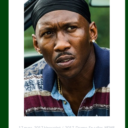
17 mars, 2017
kinoscript
2017
,
Drame
,
En salles
,
NEWS