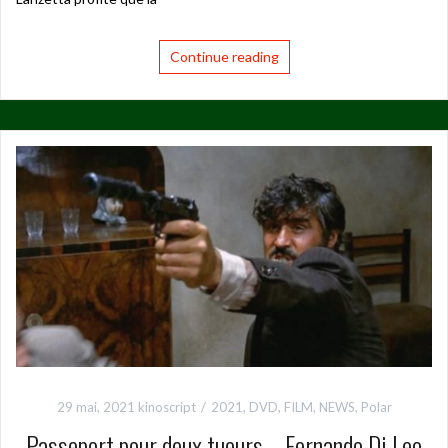
Continue reading
29 mai, 2021
kinoscript
2021
,
DVD
,
FILM
,
NEWS
,
Polar
Passeport pour deux tueurs – Fernando Di Leo