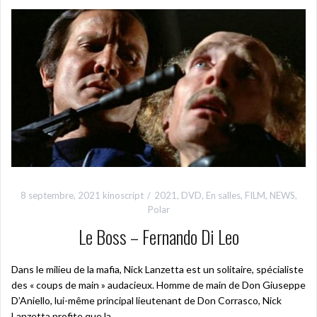
8 septembre, 2021
kinoscript
2021
,
DVD
,
En salles
,
FILM
,
NEWS
,
Polar
Le Boss – Fernando Di Leo
Dans le milieu de la mafia, Nick Lanzetta est un solitaire, spécialiste
des « coups de main » audacieux. Homme de main de Don Giuseppe
D’Aniello, lui-même principal lieutenant de Don Corrasco, Nick
Lanzetta profite que la