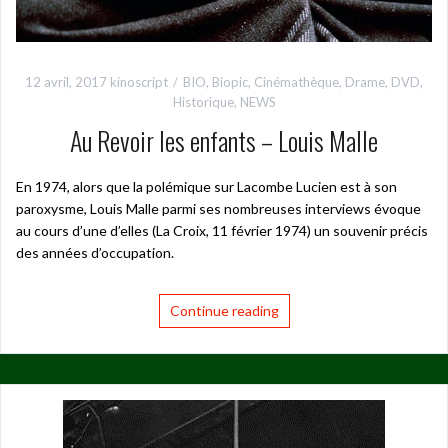
12 avril, 2017
kinoscript
BIO
,
Biopic
,
Cinémathèque
,
Drame
,
DVD
,
Historique
,
NEWS
Au Revoir les enfants – Louis Malle
En 1974, alors que la polémique sur Lacombe Lucien est à son
paroxysme, Louis Malle parmi ses nombreuses interviews évoque
au cours d’une d’elles (La Croix, 11 février 1974) un souvenir précis
des années d’occupation.
Continue reading