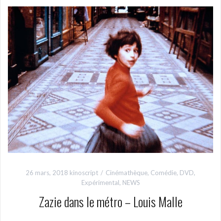
26 mars, 2018
kinoscript
Cinémathèque
,
Comédie
,
DVD
,
Expérimental
,
NEWS
Zazie dans le métro – Louis Malle