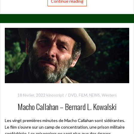
Continue reading
18 février, 2022
kinoscript
DVD
,
FILM
,
NEWS
,
Western
Macho Callahan – Bernard L. Kowalski
Les vingt premières minutes de Macho Callahan sont sidérantes.
Le film s’ouvre sur un camp de concentration, une prison militaire
confédérée. Les prisonniers ne sont plus que des épaves