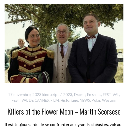
17 novembre, 2023
kinoscript
2023
,
Drame
,
En salles
,
FESTIVAL
,
FESTIVAL DE CANNES
,
FILM
,
Historique
,
NEWS
,
Polar
,
Western
Killers of the Flower Moon – Martin Scorsese
Il est toujours ardu de se confronter aux grands cinéastes, voir au