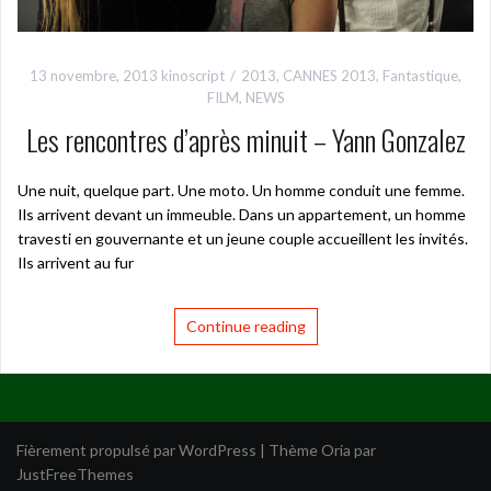
13 novembre, 2013
kinoscript
2013
,
CANNES 2013
,
Fantastique
,
FILM
,
NEWS
Les rencontres d’après minuit – Yann Gonzalez
Une nuit, quelque part. Une moto. Un homme conduit une femme.
Ils arrivent devant un immeuble. Dans un appartement, un homme
travesti en gouvernante et un jeune couple accueillent les invités.
Ils arrivent au fur
Continue reading
Fièrement propulsé par WordPress
|
Thème
Oria
par
JustFreeThemes