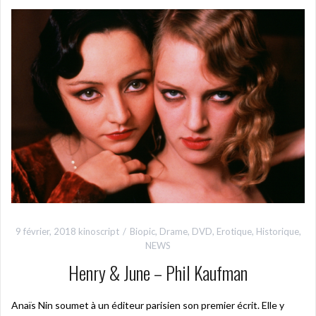
9 février, 2018
kinoscript
Biopic
,
Drame
,
DVD
,
Erotique
,
Historique
,
NEWS
Henry & June – Phil Kaufman
Anaïs Nin soumet à un éditeur parisien son premier écrit. Elle y