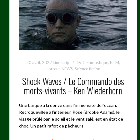
20 avril, 2022
kinoscript
DVD
,
Fantastique
,
FILM
,
Horreur
,
NEWS
,
Science fiction
Shock Waves / Le Commando des
morts-vivants – Ken Wiederhorn
Une barque à la dérive dans l’immensité de l’océan.
Recroquevillée à l’intérieur, Rose (Brooke Adams), le
visage brûlé par le soleil et le vent salé, est en état de
choc. Un petit rafiot de pêcheurs