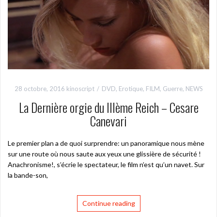
28 octobre, 2016
kinoscript
DVD
,
Erotique
,
FILM
,
Guerre
,
NEWS
La Dernière orgie du IIIème Reich – Cesare
Canevari
Le premier plan a de quoi surprendre: un panoramique nous mène
sur une route où nous saute aux yeux une glissière de sécurité !
Anachronisme!, s’écrie le spectateur, le film n’est qu’un navet. Sur
la bande-son,
Continue reading