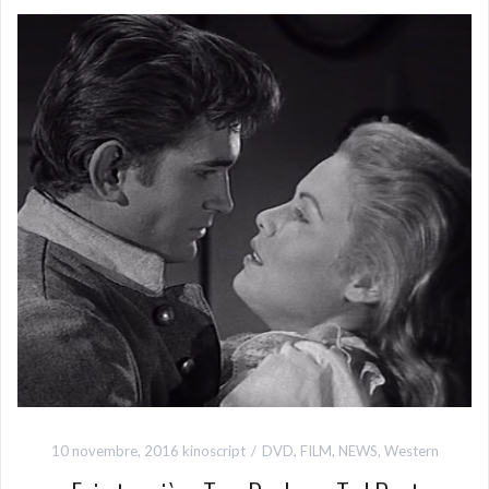
10 novembre, 2016
kinoscript
DVD
,
FILM
,
NEWS
,
Western