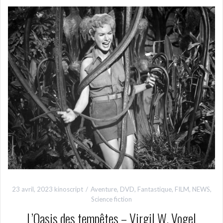
23 avril, 2023
kinoscript
Aventure
,
DVD
,
Fantastique
,
FILM
,
NEWS
,
Science fiction
L’Oasis des tempêtes – Virgil W. Vogel