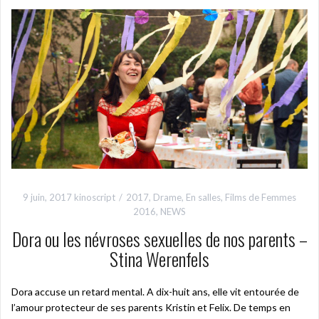
9 juin, 2017
kinoscript
2017
,
Drame
,
En salles
,
Films de Femmes
2016
,
NEWS
Dora ou les névroses sexuelles de nos parents –
Stina Werenfels
Dora accuse un retard mental. A dix-huit ans, elle vit entourée de
l’amour protecteur de ses parents Kristin et Felix. De temps en