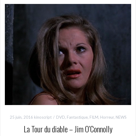
25 juin, 2016
kinoscript
DVD
,
Fantastique
,
FILM
,
Horreur
,
NEWS
La Tour du diable – Jim O’Connolly