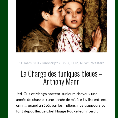
10 mars, 2017
kinoscript
DVD
,
FILM
,
NEWS
,
Western
La Charge des tuniques bleues –
Anthony Mann
Jed, Gus et Mango portent sur leurs cheveux une
année de chasse, « une année de misère ! ». Ils rentrent
enfin… quand arrêtés par les Indiens, nos trappeurs se
font dépouiller. Le Chef Nuage Rouge leur interdit