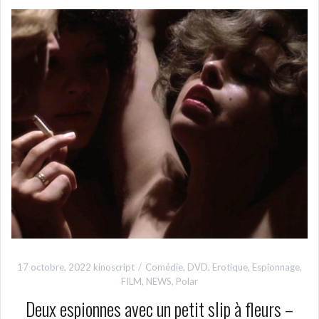
17 octobre, 2022
kinoscript
Comédie
,
DVD
,
Erotique
,
Espionnage
,
FILM
,
NEWS
,
Polar
Deux espionnes avec un petit slip à fleurs –