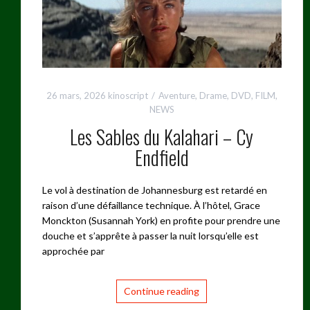
26 mars, 2026
kinoscript
Aventure
,
Drame
,
DVD
,
FILM
,
NEWS
Les Sables du Kalahari – Cy
Endfield
Le vol à destination de Johannesburg est retardé en
raison d’une défaillance technique. À l’hôtel, Grace
Monckton (Susannah York) en profite pour prendre une
douche et s’apprête à passer la nuit lorsqu’elle est
approchée par
Continue reading