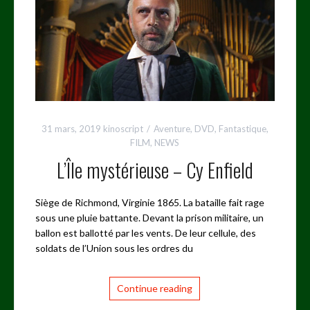
31 mars, 2019
kinoscript
Aventure
,
DVD
,
Fantastique
,
FILM
,
NEWS
L’Île mystérieuse – Cy Enfield
Siège de Richmond, Virginie 1865. La bataille fait rage
sous une pluie battante. Devant la prison militaire, un
ballon est ballotté par les vents. De leur cellule, des
soldats de l’Union sous les ordres du
Continue reading