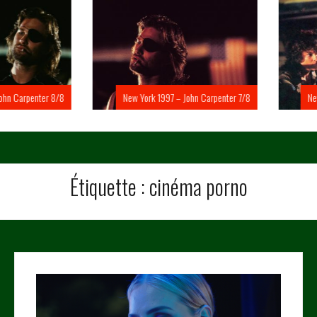
Carpenter 8/8
New York 1997 – John Carpenter 7/8
New Yo
Étiquette :
cinéma porno