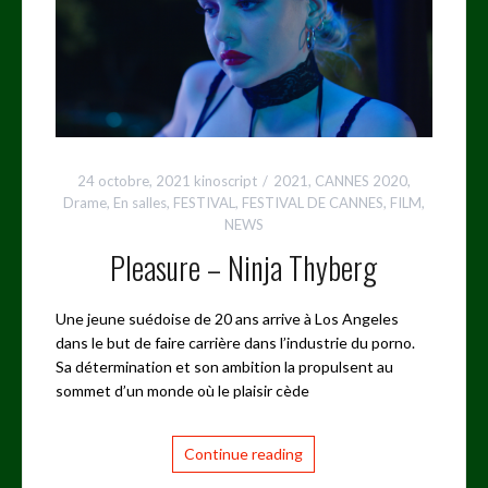
24 octobre, 2021
kinoscript
2021
,
CANNES 2020
,
Drame
,
En salles
,
FESTIVAL
,
FESTIVAL DE CANNES
,
FILM
,
NEWS
Pleasure – Ninja Thyberg
Une jeune suédoise de 20 ans arrive à Los Angeles
dans le but de faire carrière dans l’industrie du porno.
Sa détermination et son ambition la propulsent au
sommet d’un monde où le plaisir cède
Continue reading