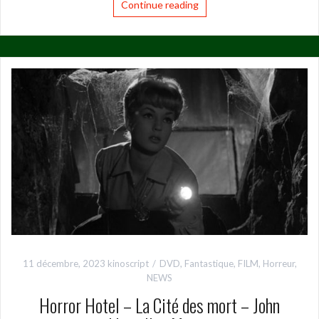
Continue reading
11 décembre, 2023
kinoscript
DVD
,
Fantastique
,
FILM
,
Horreur
,
NEWS
Horror Hotel – La Cité des mort – John