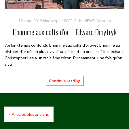
10 août, 2019
kinoscript
DVD
,
FILM
,
NEWS
,
Western
L’homme aux colts d’or – Edward Dmytryk
J’ai longtemps confondu L’homme aux colts d’or avec L’homme au
pistolet d’or où, en plus d’avoir un pistolet en or massif, le méchant
Christopher Lee a un troisième téton. Évidemment, une fois qu’on
a vu
Continue reading
Navigation
Articles plus anciens
des