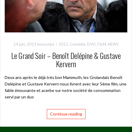
14 juin, 2013
kinoscript
2013
,
Comédie
,
DVD
,
FILM
,
NEWS
Le Grand Soir – Benoît Delépine & Gustave
Kervern
Deux ans après le déjà très bon Mammuth, les Grolandais Benoît
Delépine et Gustave Kervern nous livrent avec leur 5ème film, une
fable émouvante et acerbe sur notre société de consommation
servi par un duo
Continue reading