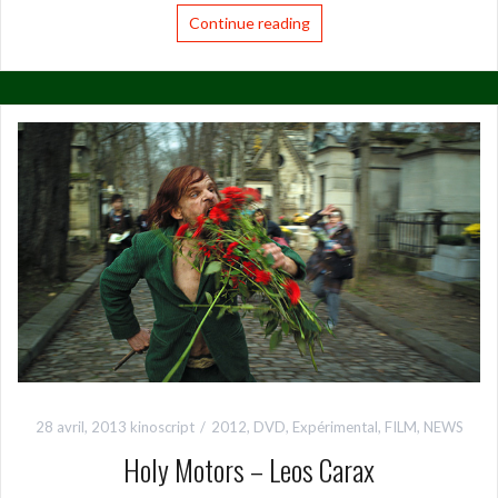
Continue reading
28 avril, 2013
kinoscript
2012
,
DVD
,
Expérimental
,
FILM
,
NEWS
Holy Motors – Leos Carax