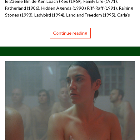
le 23ème film de Ken Loach (Kes (1969), Family Life (1971),
Fatherland (1986), Hidden Agenda (1990,) Riff-Raff (1991), Raining
Stones (1993), Ladybird (1994), Land and Freedom (1995), Carla’s
Continue reading