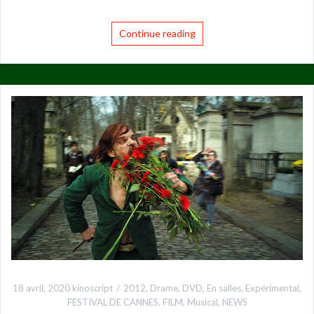
Continue reading
18 avril, 2020
kinoscript
2012
,
Drame
,
DVD
,
En salles
,
Expérimental
,
FESTIVAL DE CANNES
,
FILM
,
Musical
,
NEWS