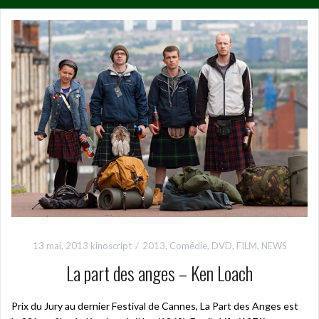
13 mai, 2013
kinoscript
2013
,
Comédie
,
DVD
,
FILM
,
NEWS
La part des anges – Ken Loach
Prix du Jury au dernier Festival de Cannes, La Part des Anges est