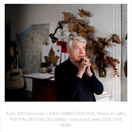
4 juin, 2019
kinoscript
2019
,
CANNES 2019
,
DOC
,
Drame
,
En salles
,
FESTIVAL
,
FESTIVAL DE CANNES
,
Festival de Cannes 2019
,
FILM
,
NEWS