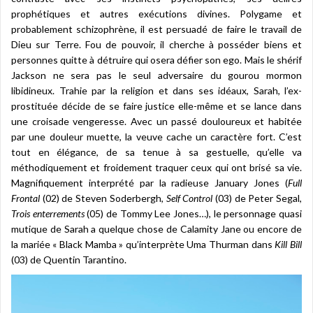
prophétiques et autres exécutions divines. Polygame et
probablement schizophrène, il est persuadé de faire le travail de
Dieu sur Terre. Fou de pouvoir, il cherche à posséder biens et
personnes quitte à détruire qui osera défier son ego. Mais le shérif
Jackson ne sera pas le seul adversaire du gourou mormon
libidineux. Trahie par la religion et dans ses idéaux, Sarah, l’ex-
prostituée décide de se faire justice elle-même et se lance dans
une croisade vengeresse. Avec un passé douloureux et habitée
par une douleur muette, la veuve cache un caractère fort. C’est
tout en élégance, de sa tenue à sa gestuelle, qu’elle va
méthodiquement et froidement traquer ceux qui ont brisé sa vie.
Magnifiquement interprété par la radieuse January Jones (
Full
Frontal
(02) de Steven Soderbergh,
Self Control
(03) de Peter Segal,
Trois enterrements
(05) de Tommy Lee Jones…), le personnage quasi
mutique de Sarah a quelque chose de Calamity Jane ou encore de
la mariée « Black Mamba » qu’interprète Uma Thurman dans
Kill Bill
(03) de Quentin Tarantino.