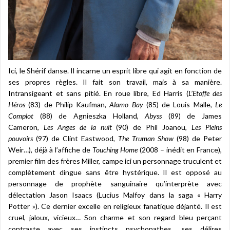
Ici, le Shérif danse. Il incarne un esprit libre qui agit en fonction de
ses propres règles. Il fait son travail, mais à sa manière.
Intransigeant et sans pitié. En roue libre, Ed Harris (
L’Etoffe des
Héros
(83) de Philip Kaufman,
Alamo Bay
(85) de Louis Malle,
Le
Complot
(88) de Agnieszka Holland,
Abyss
(89) de James
Cameron,
Les Anges de la nuit
(90) de Phil Joanou,
Les Pleins
pouvoirs
(97) de Clint Eastwood,
The Truman Show
(98) de Peter
Weir…), déjà à l’affiche de
Touching
Home
(2008 – inédit en France),
premier film des frères Miller, campe ici un personnage truculent et
complètement dingue sans être hystérique. Il est opposé au
personnage de prophète sanguinaire qu’interprète avec
délectation Jason Isaacs (Lucius Malfoy dans la saga « Harry
Potter »). Ce dernier excelle en religieux fanatique déjanté. Il est
cruel, jaloux, vicieux… Son charme et son regard bleu perçant
contraste avec ses instincts psychopathes, ses délires