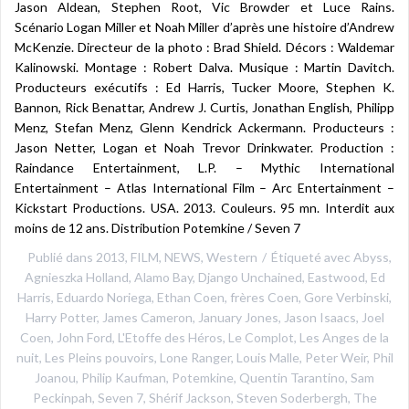
Jason Aldean, Stephen Root, Vic Browder et Luce Rains.
Scénario Logan Miller et Noah Miller d’après une histoire d’Andrew
McKenzie. Directeur de la photo : Brad Shield. Décors : Waldemar
Kalinowski. Montage : Robert Dalva. Musique : Martin Davitch.
Producteurs exécutifs : Ed Harris, Tucker Moore, Stephen K.
Bannon, Rick Benattar, Andrew J. Curtis, Jonathan English, Philipp
Menz, Stefan Menz, Glenn Kendrick Ackermann. Producteurs :
Jason Netter, Logan et Noah Trevor Drinkwater. Production :
Raindance Entertainment, L.P. – Mythic International
Entertainment – Atlas International Film – Arc Entertainment –
Kickstart Productions. USA. 2013. Couleurs. 95 mn. Interdit aux
moins de 12 ans. Distribution Potemkine / Seven 7
Publié dans
2013
,
FILM
,
NEWS
,
Western
Étiqueté avec
Abyss
,
Agnieszka Holland
,
Alamo Bay
,
Django Unchained
,
Eastwood
,
Ed
Harris
,
Eduardo Noriega
,
Ethan Coen
,
frères Coen
,
Gore Verbinski
,
Harry Potter
,
James Cameron
,
January Jones
,
Jason Isaacs
,
Joel
Coen
,
John Ford
,
L'Etoffe des Héros
,
Le Complot
,
Les Anges de la
nuit
,
Les Pleins pouvoirs
,
Lone Ranger
,
Louis Malle
,
Peter Weir
,
Phil
Joanou
,
Philip Kaufman
,
Potemkine
,
Quentin Tarantino
,
Sam
Peckinpah
,
Seven 7
,
Shérif Jackson
,
Steven Soderbergh
,
The