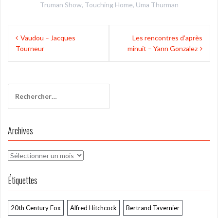
Truman Show
,
Touching Home
,
Uma Thurman
Navigation
Vaudou – Jacques
Les rencontres d’après
de
Tourneur
minuit – Yann Gonzalez
l’article
Rechercher :
Archives
Archives
Étiquettes
20th Century Fox
Alfred Hitchcock
Bertrand Tavernier