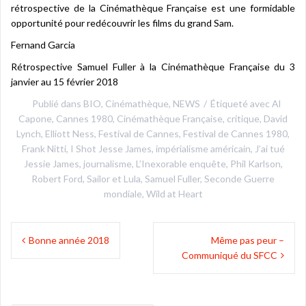
rétrospective de la Cinémathèque Française est une formidable
opportunité pour redécouvrir les films du grand Sam.
Fernand Garcia
Rétrospective Samuel Fuller à la Cinémathèque Française du 3
janvier au 15 février 2018
Publié dans
BIO
,
Cinémathèque
,
NEWS
Étiqueté avec
Al
Capone
,
Cannes 1980
,
Cinémathèque Française
,
critique
,
David
Lynch
,
Elliott Ness
,
Festival de Cannes
,
Festival de Cannes 1980
,
Frank Nitti
,
I Shot Jesse James
,
impérialisme américain
,
J’ai tué
Jessie James
,
journalisme
,
L’Inexorable enquête
,
Phil Karlson
,
Robert Ford
,
Sailor et Lula
,
Samuel Fuller
,
Seconde Guerre
mondiale
,
Wild at Heart
Navigation
Bonne année 2018
Même pas peur –
de
Communiqué du SFCC
l’article