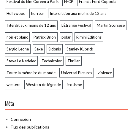
Festival du film Coréen à Paris
FFCP
Francis Ford Coppola
Hollywood
horreur
Interdiction aux moins de 12 ans
Interdit aux moins de 12 ans
L’Étrange Festival
Martin Scorsese
noir et blanc
Patrick Brion
polar
Rimini Editions
Sergio Leone
Sexe
Sidonis
Stanley Kubrick
Steve Le Nedelec
Technicolor
Thriller
Toute la mémoire du monde
Universal Pictures
violence
western
Western de légende
érotisme
Méta
Connexion
Flux des publications