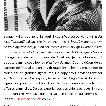
Samuel Fuller est né le 12 août 1911 à Worcester dans «
l’un des
pires Etats de l’Amérique
» le Massachusetts:
« Jusqu’à quatorze ans on
ne vous apprend rien, puis on commence à vous dire qu’il existe d’autres
Etats autour de celui-là, et enfin des pays autour de l’Amérique
». Sa vie
change radicalement un jour de 1924 où jeune adolescent il
débute comme copy boy au
New York Journal
. C’est le début de sa
carrière de journaliste, on le voit gravir les échelons encouragé et
formé par de grandes signatures. De copy boy il devient rewriter
au
New York Sun Evening Graphic
et au
San Diego Sun
. A 17 ans, il
signe ses premiers articles, il est le plus jeune spécialiste des
affaires criminelles. De ses expériences des chiens écrasés, il tirera
un roman
The Dark Page
que Phil Karlson adaptera au cinéma sous
le titre
L’Inexorable enquête
en 1952.