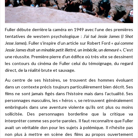
Fuller débute derrière la caméra en 1949 avec l’une des premières
tentatives de western psychologique :
J’ai tué Jessie James
(
I Shot
Jesse James
). Fuller s’inspire d’un article sur Robert Ford «
qui comme
Jessie James était un minable petit illettré, un imbécile, un demeuré
». C’est
une réussite. Première pierre d’un édifice où très vite se dessinent
les contours du cinéma de Fuller celui du témoignage, du regard
direct, de la réalité brute et sauvage.
Au centre de ses histoires, se trouvent des hommes évoluant
dans un contexte précis toujours particulièrement bien décrit. Ses
films ne sont jamais figés dans l’histoire mais dans l’actualité. Ses
personnages masculins, les « héros », se retrouvent généralement
embringués dans une aventure violente qu’ils ont plus ou moins
sollicitée. Des personnages borderline que la critique va
interpréter comme ses porte-paroles. Il faut reconnaître que Fuller
avait un véritable don pour les sujets à polémique. Il n’hésite pas
non plus à mettre en scène des films au propos ouvertement