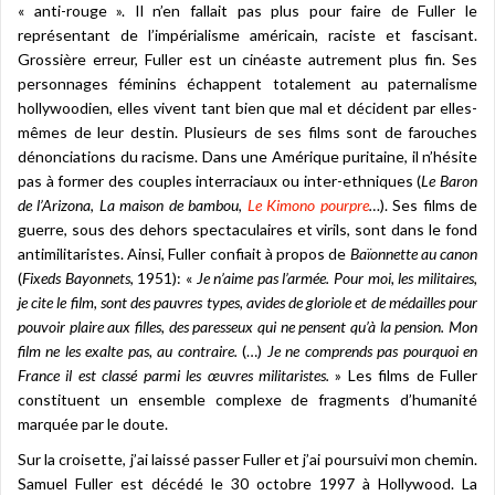
« anti-rouge ». Il n’en fallait pas plus pour faire de Fuller le
représentant de l’impérialisme américain, raciste et fascisant.
Grossière erreur, Fuller est un cinéaste autrement plus fin. Ses
personnages féminins échappent totalement au paternalisme
hollywoodien, elles vivent tant bien que mal et décident par elles-
mêmes de leur destin. Plusieurs de ses films sont de farouches
dénonciations du racisme. Dans une Amérique puritaine, il n’hésite
pas à former des couples interraciaux ou inter-ethniques (
Le Baron
de l’Arizona
,
La maison de bambou
,
Le Kimono pourpre
…
). Ses films de
guerre, sous des dehors spectaculaires et virils, sont dans le fond
antimilitaristes. Ainsi, Fuller confiait à propos de
Baïonnette au canon
(
Fixeds Bayonnets
, 1951): «
Je n’aime pas l’armée. Pour moi, les militaires,
je cite le film, sont des pauvres types, avides de gloriole et de médailles pour
pouvoir plaire aux filles, des paresseux qui ne pensent qu’à la pension. Mon
film ne les exalte pas, au contraire.
(…)
Je ne comprends pas pourquoi en
France il est classé parmi les œuvres militaristes.
» Les films de Fuller
constituent un ensemble complexe de fragments d’humanité
marquée par le doute.
Sur la croisette, j’ai laissé passer Fuller et j’ai poursuivi mon chemin.
Samuel Fuller est décédé le 30 octobre 1997 à Hollywood. La