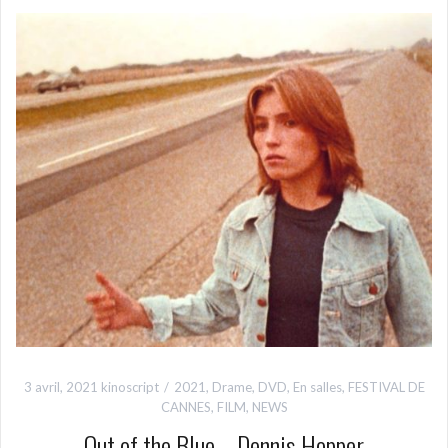
3 avril, 2021
kinoscript
2021
,
Drame
,
DVD
,
En salles
,
FESTIVAL DE
CANNES
,
FILM
,
NEWS
Out of the Blue – Dennis Hopper