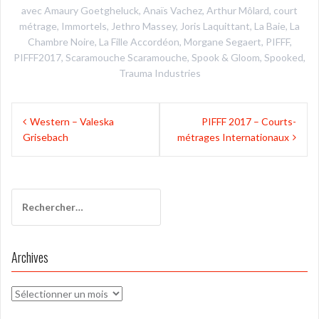
avec
Amaury Goetgheluck
,
Anaïs Vachez
,
Arthur Môlard
,
court
métrage
,
Immortels
,
Jethro Massey
,
Joris Laquittant
,
La Baie
,
La
Chambre Noire
,
La Fille Accordéon
,
Morgane Segaert
,
PIFFF
,
PIFFF2017
,
Scaramouche Scaramouche
,
Spook & Gloom
,
Spooked
,
Trauma Industries
Navigation
Western – Valeska
PIFFF 2017 – Courts-
de
Grisebach
métrages Internationaux
l’article
Rechercher :
Archives
Archives