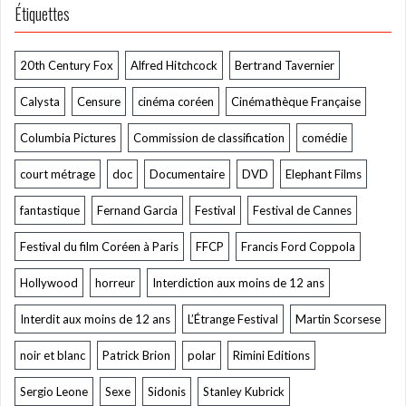
Étiquettes
20th Century Fox
Alfred Hitchcock
Bertrand Tavernier
Calysta
Censure
cinéma coréen
Cinémathèque Française
Columbia Pictures
Commission de classification
comédie
court métrage
doc
Documentaire
DVD
Elephant Films
fantastique
Fernand Garcia
Festival
Festival de Cannes
Festival du film Coréen à Paris
FFCP
Francis Ford Coppola
Hollywood
horreur
Interdiction aux moins de 12 ans
Interdit aux moins de 12 ans
L’Étrange Festival
Martin Scorsese
noir et blanc
Patrick Brion
polar
Rimini Editions
Sergio Leone
Sexe
Sidonis
Stanley Kubrick