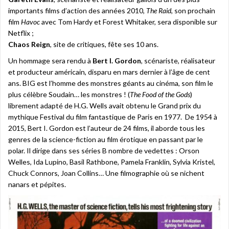
importants films d’action des années 2010,
The Raid
, son prochain
film
Havoc
avec Tom Hardy et Forest Whitaker, sera disponible sur
Netflix ;
Chaos Reign
, site de critiques, fête ses 10 ans.
Un hommage sera rendu à
Bert I. Gordon
, scénariste, réalisateur
et producteur américain, disparu en mars dernier à l’âge de cent
ans. BIG est l’homme des monstres géants au cinéma, son film le
plus célèbre Soudain… les monstres ! (
The Food of the Gods
)
librement adapté de H.G. Wells avait obtenu le Grand prix du
mythique Festival du film fantastique de Paris en 1977. De 1954 à
2015, Bert I. Gordon est l’auteur de 24 films, il aborde tous les
genres de la science-fiction au film érotique en passant par le
polar. Il dirige dans ses séries B nombre de vedettes : Orson
Welles, Ida Lupino, Basil Rathbone, Pamela Franklin, Sylvia Kristel,
Chuck Connors, Joan Collins… Une filmographie où se nichent
nanars et pépites.