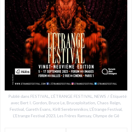
Publié dans
FESTIVAL
,
L’ÉTRANGE FESTIVAL
,
NEWS
Étiqueté
avec
Bert I. Gordon
,
Bruce Le
,
Bruceploitation
,
Chaos Reign
,
Festival
,
Gareth Evans
,
Kirill Serebrennikov
,
L’Étrange Festival
,
L'Etrange Festival 2023
,
Les Frères Ramsay
,
Olympe de Gê