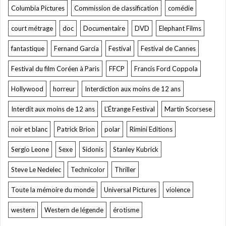
Columbia Pictures
Commission de classification
comédie
court métrage
doc
Documentaire
DVD
Elephant Films
fantastique
Fernand Garcia
Festival
Festival de Cannes
Festival du film Coréen à Paris
FFCP
Francis Ford Coppola
Hollywood
horreur
Interdiction aux moins de 12 ans
Interdit aux moins de 12 ans
L’Étrange Festival
Martin Scorsese
noir et blanc
Patrick Brion
polar
Rimini Editions
Sergio Leone
Sexe
Sidonis
Stanley Kubrick
Steve Le Nedelec
Technicolor
Thriller
Toute la mémoire du monde
Universal Pictures
violence
western
Western de légende
érotisme