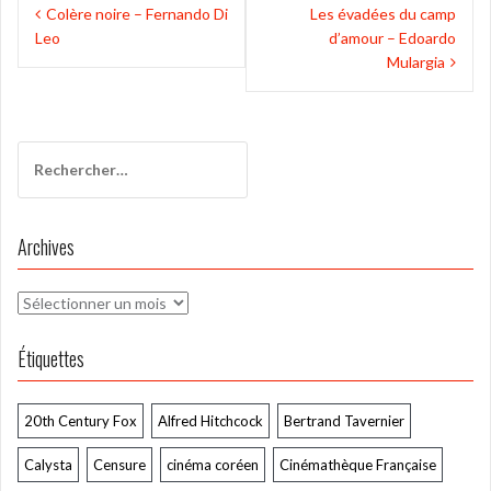
Navigation
Colère noire – Fernando Di
Les évadées du camp
de
Leo
d’amour – Edoardo
l’article
Mulargia
Rechercher :
Archives
Archives
Étiquettes
20th Century Fox
Alfred Hitchcock
Bertrand Tavernier
Calysta
Censure
cinéma coréen
Cinémathèque Française