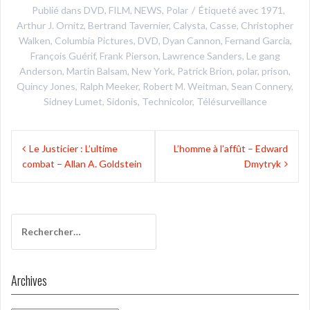
Publié dans
DVD
,
FILM
,
NEWS
,
Polar
Étiqueté avec
1971
,
Arthur J. Ornitz
,
Bertrand Tavernier
,
Calysta
,
Casse
,
Christopher
Walken
,
Columbia Pictures
,
DVD
,
Dyan Cannon
,
Fernand Garcia
,
François Guérif
,
Frank Pierson
,
Lawrence Sanders
,
Le gang
Anderson
,
Martin Balsam
,
New York
,
Patrick Brion
,
polar
,
prison
,
Quincy Jones
,
Ralph Meeker
,
Robert M. Weitman
,
Sean Connery
,
Sidney Lumet
,
Sidonis
,
Technicolor
,
Télésurveillance
Navigation
Le Justicier : L’ultime
L’homme à l’affût – Edward
de
combat – Allan A. Goldstein
Dmytryk
l’article
Rechercher :
Archives