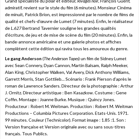
Grand spécialiste du polar et éditeur,
Rivages noir
, François Guérif,
admiratif, revient sur le style du film (6 minutes). Monsieur Cinéma
de minuit, Patrick Brion, est impressionné par le nombre de films de
qualité et chefs-d’œuvre de Lumet (7 minutes). Enfin, le réalisateur
de
L.627
Bertrand Tavernier souligne les grandes qualités
d’écriture, de jeu et de mise de scène du film (20 minutes). Enfin, la
bande-annonce américaine et une galerie photos et affiches
complètent cette édition qui ravira tous les amoureux du genre.
Le gang Anderson
(
The Anderson Tapes
) un film de Sidney Lumet
avec Sean Connery, Dyan Cannon, Martin Balsam, Ralph Meeker,
Alan King, Christopher Walken, Val Avery, Dick Anthony Williams,
Garrett Morris, Stan Gottlieb… Scénario : Frank Pierson d’après le
roman de Lawrence Sanders. Directeur de la photographie : Arthur
J. Ornitz. Directeur artistique : Ben Kasazkow. Costume : Gene
Coffin. Montage : Joanne Burke. Musique : Quincy Jones.
Producteur : Robert M. Weitman. Production : Robert M. Weitman
Productions – Columbia Pictures Corporation. Etats-Unis. 1971.
99 minutes. Couleur (Technicolor). Format image : 1.85 :1. Son :
Version française et Version originale avec ou sans sous-titres
français. Tous Publics.