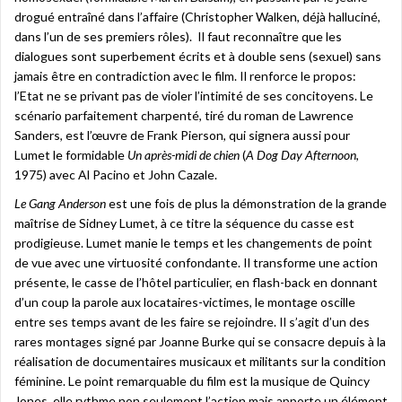
drogué entraîné dans l’affaire (Christopher Walken, déjà halluciné,
dans l’un de ses premiers rôles). Il faut reconnaître que les
dialogues sont superbement écrits et à double sens (sexuel) sans
jamais être en contradiction avec le film. Il renforce le propos:
l’Etat ne se privant pas de violer l’intimité de ses concitoyens. Le
scénario parfaitement charpenté, tiré du roman de Lawrence
Sanders, est l’œuvre de Frank Pierson, qui signera aussi pour
Lumet le formidable
Un après-midi de chien
(
A Dog Day Afternoon
,
1975) avec Al Pacino et John Cazale.
Le Gang Anderson
est une fois de plus la démonstration de la grande
maîtrise de Sidney Lumet, à ce titre la séquence du casse est
prodigieuse. Lumet manie le temps et les changements de point
de vue avec une virtuosité confondante. Il transforme une action
présente, le casse de l’hôtel particulier, en flash-back en donnant
d’un coup la parole aux locataires-victimes, le montage oscille
entre ses temps avant de les faire se rejoindre. Il s’agit d’un des
rares montages signé par Joanne Burke qui se consacre depuis à la
réalisation de documentaires musicaux et militants sur la condition
féminine. Le point remarquable du film est la musique de Quincy
Jones, elle rythme non seulement l’action mais apporte un élément