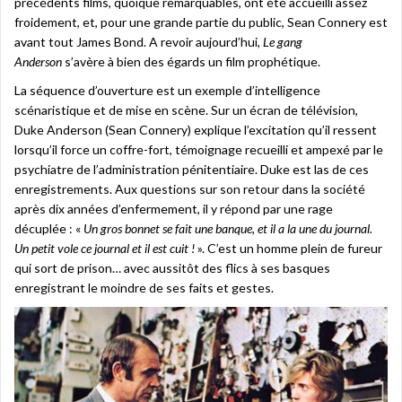
précédents films, quoique remarquables, ont été accueilli assez
froidement, et, pour une grande partie du public, Sean Connery est
avant tout James Bond. A revoir aujourd’hui,
Le gang
Anderson
s’avère à bien des égards un film prophétique.
La séquence d’ouverture est un exemple d’intelligence
scénaristique et de mise en scène. Sur un écran de télévision,
Duke Anderson (Sean Connery) explique l’excitation qu’il ressent
lorsqu’il force un coffre-fort, témoignage recueilli et ampexé par le
psychiatre de l’administration pénitentiaire. Duke est las de ces
enregistrements. Aux questions sur son retour dans la société
après dix années d’enfermement, il y répond par une rage
décuplée : «
Un gros bonnet se fait une banque, et il a la une du journal.
Un petit vole ce journal et il est cuit !
». C’est un homme plein de fureur
qui sort de prison… avec aussitôt des flics à ses basques
enregistrant le moindre de ses faits et gestes.