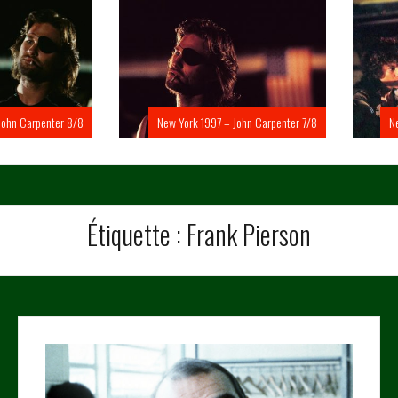
Carpenter 8/8
New York 1997 – John Carpenter 7/8
New Yo
Étiquette :
Frank Pierson