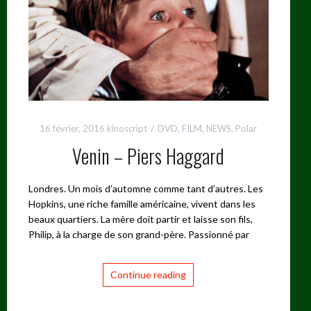
16 février, 2016
kinoscript
DVD
,
FILM
,
NEWS
,
Polar
Venin – Piers Haggard
Londres. Un mois d’automne comme tant d’autres. Les
Hopkins, une riche famille américaine, vivent dans les
beaux quartiers. La mère doit partir et laisse son fils,
Philip, à la charge de son grand-père. Passionné par
Continue reading