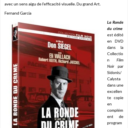
avec un sens aigu de l’efficacité visuelle. Du grand Art.
Fernand Garcia
La Ronde
du crime
est édité
en DVD
dans la
Collectio
n
Film
Noir
par
Sidonis/
Calysta
dans une
excellen
te copie
en
complém
ent de
program