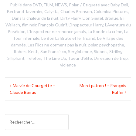
Publié dans
DVD
,
FILM
,
NEWS
,
Polar
Étiqueté avec
Baby Doll
,
Bertrand Tavernier
,
Calysta
,
Charles Bronson
,
Columbia Pictures
,
Dans la chaleur de la nuit
,
Dirty Harry
,
Don Siegel
,
drogue
,
Eli
Wallach
,
film noir
,
François Guérif
,
L'Inspecteur Harry
,
L’Aventure du
Poséidon
,
L’Inspecteur ne renonce jamais
,
La Ronde du crime
,
La
Tour infernale
,
Le Bon La Brute et le Truand
,
Le Village des
damnés
,
Les Flics ne dorment pas la nuit
,
polar
,
psychopathe
,
Robert Keith
,
San Francisco
,
SergioLeone
,
Sidonis
,
Striling
Silliphant
,
Telefon
,
The Line Up
,
Tueur d’élite
,
Un espion de trop
,
violence
Navigation
Ma vie de Courgette –
Merci patron ! – François
de
Claude Barras
Ruffin
l’article
Rechercher :