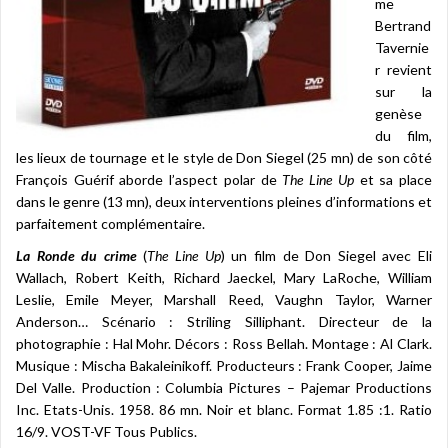
me
Bertrand
Tavernie
r revient
sur la
genèse
du film,
les lieux de tournage et le style de Don Siegel (25 mn) de son côté
François Guérif aborde l’aspect polar de
The Line Up
et sa place
dans le genre (13 mn), deux interventions pleines d’informations et
parfaitement complémentaire.
La Ronde du crime
(
The Line Up
) un film de Don Siegel avec Eli
Wallach, Robert Keith, Richard Jaeckel, Mary LaRoche, William
Leslie, Emile Meyer, Marshall Reed, Vaughn Taylor, Warner
Anderson… Scénario : Striling Silliphant. Directeur de la
photographie : Hal Mohr. Décors : Ross Bellah. Montage : Al Clark.
Musique : Mischa Bakaleinikoff. Producteurs : Frank Cooper, Jaime
Del Valle. Production : Columbia Pictures – Pajemar Productions
Inc. Etats-Unis. 1958. 86 mn. Noir et blanc. Format 1.85 :1. Ratio
16/9. VOST-VF Tous Publics.