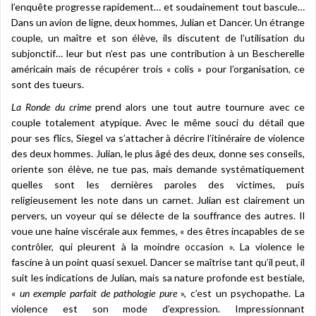
l’enquête progresse rapidement… et soudainement tout bascule…
Dans un avion de ligne, deux hommes, Julian et Dancer. Un étrange
couple, un maître et son élève, ils discutent de l’utilisation du
subjonctif… leur but n’est pas une contribution à un Bescherelle
américain mais de récupérer trois « colis » pour l’organisation, ce
sont des tueurs.
La Ronde du crime
prend alors une tout autre tournure avec ce
couple totalement atypique. Avec le même souci du détail que
pour ses flics, Siegel va s’attacher à décrire l’itinéraire de violence
des deux hommes. Julian, le plus âgé des deux, donne ses conseils,
oriente son élève, ne tue pas, mais demande systématiquement
quelles sont les dernières paroles des victimes, puis
religieusement les note dans un carnet. Julian est clairement un
pervers, un voyeur qui se délecte de la souffrance des autres. Il
voue une haine viscérale aux femmes, « des êtres incapables de se
contrôler, qui pleurent à la moindre occasion ». La violence le
fascine à un point quasi sexuel. Dancer se maîtrise tant qu’il peut, il
suit les indications de Julian, mais sa nature profonde est bestiale,
«
un exemple parfait de pathologie
pure
», c’est un psychopathe. La
violence est son mode d’expression. Impressionnant