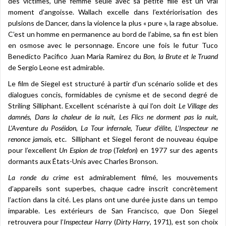
des victimes, une femme seule avec sa petite fille est un vrai
moment d’angoisse. Wallach excelle dans l’extériorisation des
pulsions de Dancer, dans la violence la plus « pure », la rage absolue.
C’est un homme en permanence au bord de l’abime, sa fin est bien
en osmose avec le personnage. Encore une fois le futur Tuco
Benedicto Pacifico Juan Maria Ramirez du
Bon, la Brute et le Truand
de Sergio Leone est admirable.
Le film de Siegel est structuré à partir d’un scénario solide et des
dialogues concis, formidables de cynisme et de second degré de
Striling Silliphant. Excellent scénariste à qui l’on doit
Le Village des
damnés
,
Dans la chaleur de la nuit
,
Les Flics ne dorment pas la nuit
,
L’Aventure du Poséidon
,
La Tour infernale
,
Tueur d’élite, L’Inspecteur ne
renonce jamais
, etc. Silliphant et Siegel feront de nouveau équipe
pour l’excellent
Un Espion de trop
(
Telefon
) en 1977 sur des agents
dormants aux États-Unis avec Charles Bronson.
La ronde du crime
est admirablement filmé, les mouvements
d’appareils sont superbes, chaque cadre inscrit concrètement
l’action dans la cité. Les plans ont une durée juste dans un tempo
imparable. Les extérieurs de San Francisco, que Don Siegel
retrouvera pour l’
Inspecteur Harry
(
Dirty Harry
, 1971), est son choix