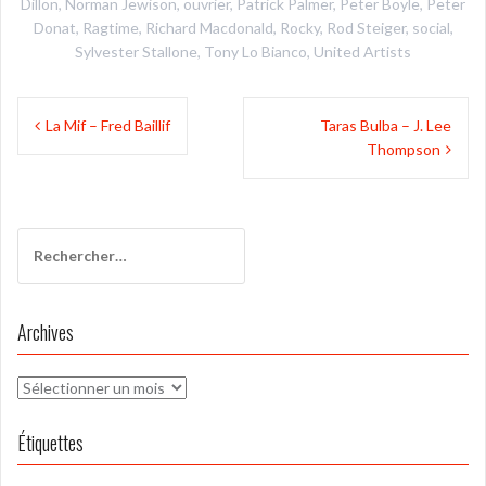
Dillon
,
Norman Jewison
,
ouvrier
,
Patrick Palmer
,
Peter Boyle
,
Peter
Donat
,
Ragtime
,
Richard Macdonald
,
Rocky
,
Rod Steiger
,
social
,
Sylvester Stallone
,
Tony Lo Bianco
,
United Artists
Navigation
La Mif – Fred Baillif
Taras Bulba – J. Lee
de
Thompson
l’article
Rechercher :
Archives
Archives
Étiquettes