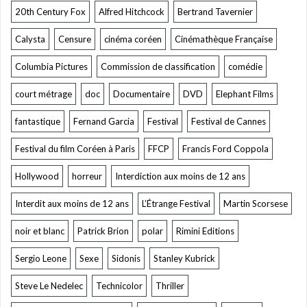
20th Century Fox
Alfred Hitchcock
Bertrand Tavernier
Calysta
Censure
cinéma coréen
Cinémathèque Française
Columbia Pictures
Commission de classification
comédie
court métrage
doc
Documentaire
DVD
Elephant Films
fantastique
Fernand Garcia
Festival
Festival de Cannes
Festival du film Coréen à Paris
FFCP
Francis Ford Coppola
Hollywood
horreur
Interdiction aux moins de 12 ans
Interdit aux moins de 12 ans
L’Étrange Festival
Martin Scorsese
noir et blanc
Patrick Brion
polar
Rimini Editions
Sergio Leone
Sexe
Sidonis
Stanley Kubrick
Steve Le Nedelec
Technicolor
Thriller