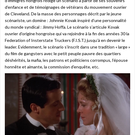
d’immigrés hongrois rédige un scénario à partir de ses souvenirs
d’enfance et de témoignages de vétérans du mouvement ouvrier
de Cleveland. De la masse des personnages décrit par le jeune
scénariste, un domine : Johnnie Kovak inspiré d’une personnalité
du monde syndical : Jimmy Hoffa. Le scénario s’articule Kovak
ouvrier d’origine hongroise qui va rejoindre à la fin des années 30 la
Federation of Insterstate Truckers (F.I.S.T.) jusqu’à en devenir le
leader. Evidemment, le scénario s’inscrit dans une tradition « large »
du film de gangsters avec le petit peuple pauvre des quartiers
déshérités, la mafia, les patrons et politiciens corrompus, l’épouse
honnête et aimante, la commission d’enquête, etc.