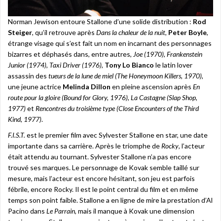
Norman Jewison entoure Stallone d’une solide distribution :
Rod
Steiger
, qu’il retrouve après
Dans la chaleur de la nuit
,
Peter Boyle
,
étrange visage qui s’est fait un nom en incarnant des personnages
bizarres et déphasés dans, entre autres,
Joe (1970)
,
Frankenstein
Junior (1974)
,
Taxi Driver (1976),
Tony Lo Bianco
le latin lover
assassin des
tueurs de la lune de miel (The Honeymoon Killers, 1970)
,
une jeune actrice
Melinda Dillon
en pleine ascension après
En
route pour la gloire (Bound for Glory, 1976)
,
La Castagne (Slap Shop,
1977)
et
Rencontres du troisième type (Close Encounters of the Third
Kind, 1977)
.
F.I.S.T.
est le premier film avec Sylvester Stallone en star, une date
importante dans sa carrière. Après le triomphe de
Rocky
, l’acteur
était attendu au tournant. Sylvester Stallone n’a pas encore
trouvé ses marques. Le personnage de Kovak semble taillé sur
mesure, mais l’acteur est encore hésitant, son jeu est parfois
fébrile, encore Rocky. Il est le point central du film et en même
temps son point faible. Stallone a en ligne de mire la prestation d’Al
Pacino dans
Le Parrain
, mais il manque à Kovak une dimension