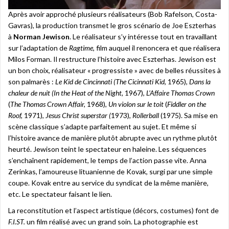
Après avoir approché plusieurs réalisateurs (Bob Rafelson, Costa-
Gavras), la production transmet le gros scénario de Joe Eszterhas
à
Norman Jewison
. Le réalisateur s’y intéresse tout en travaillant
sur l’adaptation de
Ragtime
, film auquel il renoncera et que réalisera
Milos Forman. Il restructure l’histoire avec Eszterhas. Jewison est
un bon choix, réalisateur « progressiste » avec de belles réussites à
son palmarès :
Le Kid de Cincinnati (The Cicinnati Kid,
1965),
Dans la
chaleur de nuit (In the Heat of the Night,
1967),
L’Affaire Thomas Crown
(
The Thomas Crown Affair,
1968),
Un violon sur le toit
(
Fiddler on the
Roof,
1971),
Jesus Christ superstar (
1973),
Rollerball
(1975). Sa mise en
scène classique s’adapte parfaitement au sujet. Et même si
l’histoire avance de manière plutôt abrupte avec un rythme plutôt
heurté. Jewison teint le spectateur en haleine. Les séquences
s’enchaînent rapidement, le temps de l’action passe vite. Anna
Zerinkas, l’amoureuse lituanienne de Kovak, surgi par une simple
coupe. Kovak entre au service du syndicat de la même manière,
etc. Le spectateur faisant le lien.
La reconstitution et l’aspect artistique (décors, costumes) font de
F.I.ST.
un film réalisé avec un grand soin. La photographie est