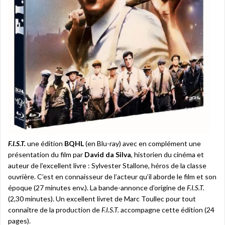
F.I.S.T.
une édition
BQHL
(en Blu-ray) avec en complément une
présentation du film par
David da Silva
, historien du cinéma et
auteur de l’excellent livre : Sylvester Stallone, héros de la classe
ouvrière. C’est en connaisseur de l’acteur qu’il aborde le film et son
époque (27 minutes env.). La bande-annonce d’origine de
F.I.S.T.
(2,30 minutes). Un excellent livret de Marc Toullec pour tout
connaître de la production de
F.I.S.T.
accompagne cette édition (24
pages).