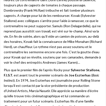
toujours plus de cageots de tomates à chaque passage.
Dombrowsky (Frank McRae) trébuche et fait tomber plusieurs
cageots. A charge pour lui de les rembourser. Kovak (Sylvester
Stallone) avec collègues s’arrête pour l’aide à ramasser, ce que le
contremaître ne peut supporter. Samuls (Ron Delagardelle), qui ne
reprend pas aussitôt son travail, est viré sur-le-champ. Ainsi va la
vie. En fin de soirée, alors qu’il vide un camion de poisson, au-delà
des horaires, Kovak fait la connaissance de Mike Monahan (Richard
Herd), un chauffeur. Le rythme n’est pas assez soutenu et le
contremaître les sermonne encore une fois. C’est la goutte d’eau
pour Kovak qui se révolte, soutenu par ses camarades, demande à
voir le chef des entrepôts Andrews (James Karen)…
Plus que le premier film de l’après Rocky pour
Sylvester Stallone
,
F.I.S.T.
est avant tout le premier scénario de
Joe Eszterhas
(
Basic
Instinct
). En 1974, Joe Eszterhas est journaliste pour Rolling Stone
lorsqu’il est contacté par la vice-présidente de production
d’United Artists, Marcia Nasatir. Elle apprécie sa manière d’écrire
qu’elle trouve très cinématographique et lui commande un
traitement pour un futur scénario. Eszterhas fils d’une famille