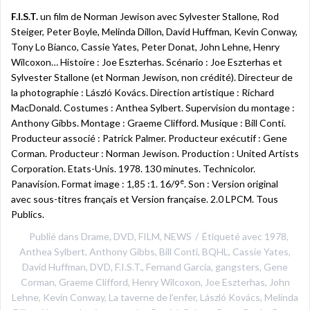
F.I.S.T.
un film de Norman Jewison avec Sylvester Stallone, Rod
Steiger, Peter Boyle, Melinda Dillon, David Huffman, Kevin Conway,
Tony Lo Bianco, Cassie Yates, Peter Donat, John Lehne, Henry
Wilcoxon… Histoire : Joe Eszterhas. Scénario : Joe Eszterhas et
Sylvester Stallone (et Norman Jewison, non crédité). Directeur de
la photographie : László Kovács. Direction artistique : Richard
MacDonald. Costumes : Anthea Sylbert. Supervision du montage :
Anthony Gibbs. Montage : Graeme Clifford. Musique : Bill Conti.
Producteur associé : Patrick Palmer. Producteur exécutif : Gene
Corman. Producteur : Norman Jewison. Production : United Artists
Corporation. Etats-Unis. 1978. 130 minutes. Technicolor.
e
Panavision. Format image : 1,85 :1. 16/9
. Son : Version original
avec sous-titres français et Version française. 2.0 LPCM. Tous
Publics.
Publié dans
Drame
,
DVD
,
FILM
,
NEWS
Étiqueté avec
1978
,
Anthea Sylbert
,
Anthony Gibbs
,
Bill Conti
,
BQHL
,
Cassie Yates
,
David Huffman
,
DVD
,
F.I.S.T.
,
Fernand Garcia
,
gangsters
,
Gene
Corman
,
Graeme Clifford
,
Henry Wilcoxon
,
Joe Eszterhas
,
John
Lehne
,
Kevin Conway
,
La taverne de l’enfer
,
László Kovács
,
Melinda