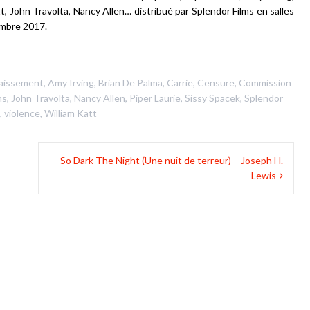
t, John Travolta, Nancy Allen… distribué par Splendor Films en salles
mbre 2017.
aissement
,
Amy Irving
,
Brian De Palma
,
Carrie
,
Censure
,
Commission
ns
,
John Travolta
,
Nancy Allen
,
Piper Laurie
,
Sissy Spacek
,
Splendor
,
violence
,
William Katt
So Dark The Night (Une nuit de terreur) – Joseph H.
Lewis