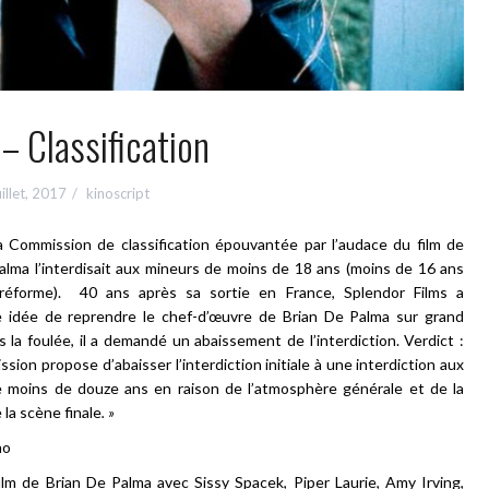
 – Classification
uillet, 2017
kinoscript
a Commission de classification épouvantée par l’audace du film de
alma l’interdisait aux mineurs de moins de 18 ans (moins de 16 ans
 réforme). 40 ans après sa sortie en France, Splendor Films a
te idée de reprendre le chef-d’œuvre de Brian De Palma sur grand
 la foulée, il a demandé un abaissement de l’interdiction. Verdict :
sion propose d’abaisser l’interdiction initiale à une interdiction aux
 moins de douze ans en raison de l’atmosphère générale et de la
 la scène finale
. »
no
ilm de Brian De Palma avec Sissy Spacek, Piper Laurie, Amy Irving,