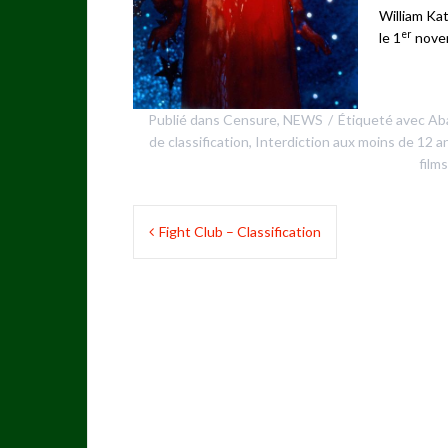
William Kat
er
le 1
nove
Publié dans
Censure
,
NEWS
Étiqueté avec
Ab
de classification
,
Interdiction aux moins de 12 a
films
Navigation
Fight Club – Classification
de
l’article