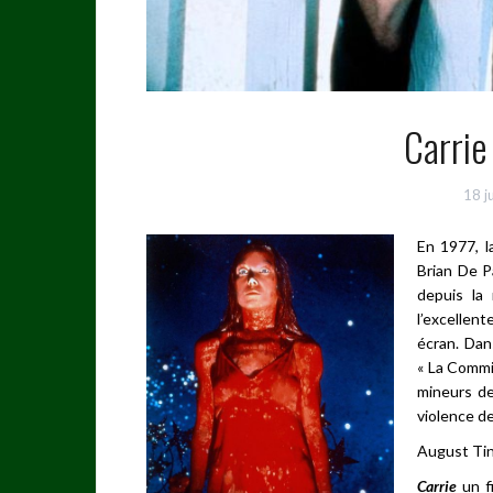
Carrie
18 j
En 1977, l
Brian De P
depuis la
l’excellen
écran. Dans
« La Commis
mineurs de
violence de
August Ti
Carrie
un f