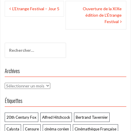
Navigation
L’Etrange Festival – Jour 5
Ouverture de la XIXe
de
édition de L’Étrange
l’article
Festival
Rechercher :
Archives
Archives
Étiquettes
20th Century Fox
Alfred Hitchcock
Bertrand Tavernier
Calysta
Censure
cinéma coréen
Cinémathèque Française