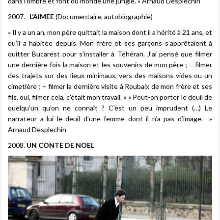
dans l’ombre et font du monde une jungle. » Arnaud Desplechin
2007.
L’AIMEE
(Documentaire, autobiographie)
« Il y a un an, mon père quittait la maison dont il a hérité à 21 ans, et
qu’il a habitée depuis. Mon frère et ses garçons s’apprêtaient à
quitter Bucarest pour s’installer à Téhéran. J’ai pensé que filmer
une dernière fois la maison et les souvenirs de mon père ; – filmer
des trajets sur des lieux minimaux, vers des maisons vides ou un
cimetière ; – filmer la dernière visite à Roubaix de mon frère et ses
fils, oui, filmer cela, c’était mon travail. » « Peut-on porter le deuil de
quelqu’un qu’on ne connaît ? C’est un peu imprudent (…) Le
narrateur a lui le deuil d’une femme dont il n’a pas d’image. »
Arnaud Desplechin
2008.
UN CONTE DE NOEL