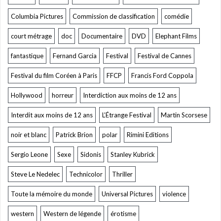
Columbia Pictures
Commission de classification
comédie
court métrage
doc
Documentaire
DVD
Elephant Films
fantastique
Fernand Garcia
Festival
Festival de Cannes
Festival du film Coréen à Paris
FFCP
Francis Ford Coppola
Hollywood
horreur
Interdiction aux moins de 12 ans
Interdit aux moins de 12 ans
L’Étrange Festival
Martin Scorsese
noir et blanc
Patrick Brion
polar
Rimini Editions
Sergio Leone
Sexe
Sidonis
Stanley Kubrick
Steve Le Nedelec
Technicolor
Thriller
Toute la mémoire du monde
Universal Pictures
violence
western
Western de légende
érotisme