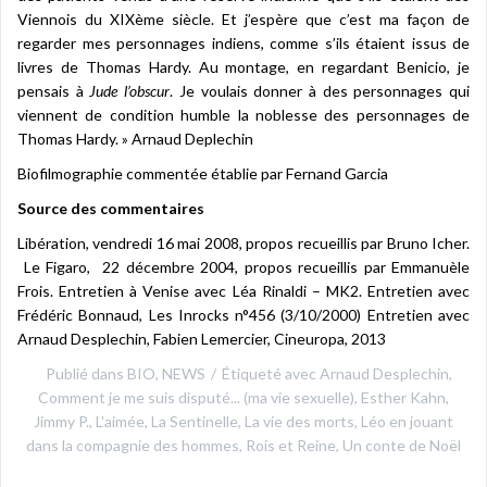
Viennois du XIXème siècle. Et j’espère que c’est ma façon de
regarder mes personnages indiens, comme s’ils étaient issus de
livres de Thomas Hardy. Au montage, en regardant Benicio, je
pensais à
Jude l’obscur
. Je voulais donner à des personnages qui
viennent de condition humble la noblesse des personnages de
Thomas Hardy. » Arnaud Deplechin
Biofilmographie commentée établie par Fernand Garcia
Source des commentaires
Libération, vendredi 16 mai 2008, propos recueillis par Bruno Icher.
Le Figaro, 22 décembre 2004, propos recueillis par Emmanuèle
Frois. Entretien à Venise avec Léa Rinaldi – MK2. Entretien avec
Frédéric Bonnaud, Les Inrocks n°456 (3/10/2000) Entretien avec
Arnaud Desplechin, Fabien Lemercier, Cineuropa, 2013
Publié dans
BIO
,
NEWS
Étiqueté avec
Arnaud Desplechin
,
Comment je me suis disputé... (ma vie sexuelle)
,
Esther Kahn
,
Jimmy P.
,
L'aimée
,
La Sentinelle
,
La vie des morts
,
Léo en jouant
dans la compagnie des hommes
,
Rois et Reine
,
Un conte de Noël