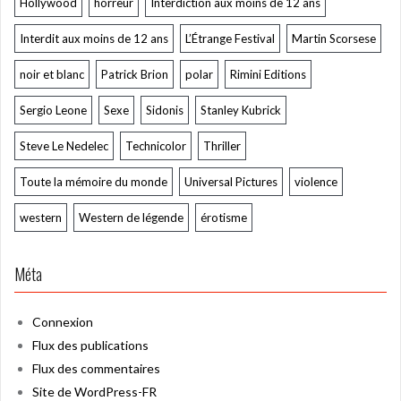
Hollywood
horreur
Interdiction aux moins de 12 ans
Interdit aux moins de 12 ans
L’Étrange Festival
Martin Scorsese
noir et blanc
Patrick Brion
polar
Rimini Editions
Sergio Leone
Sexe
Sidonis
Stanley Kubrick
Steve Le Nedelec
Technicolor
Thriller
Toute la mémoire du monde
Universal Pictures
violence
western
Western de légende
érotisme
Méta
Connexion
Flux des publications
Flux des commentaires
Site de WordPress-FR