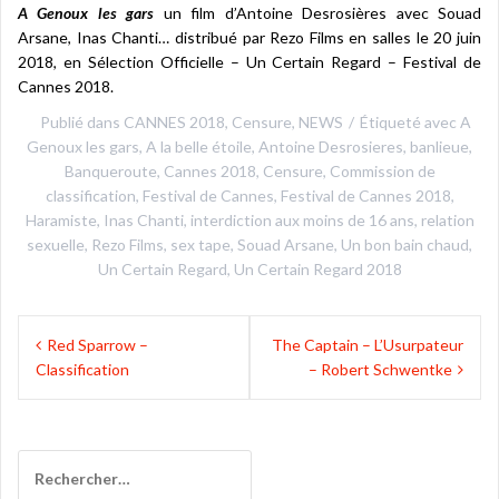
A Genoux les gars
un film d’Antoine Desrosières avec Souad
Arsane, Inas Chanti… distribué par Rezo Films en salles le 20 juin
2018, en Sélection Officielle – Un Certain Regard – Festival de
Cannes 2018.
Publié dans
CANNES 2018
,
Censure
,
NEWS
Étiqueté avec
A
Genoux les gars
,
A la belle étoile
,
Antoine Desrosieres
,
banlieue
,
Banqueroute
,
Cannes 2018
,
Censure
,
Commission de
classification
,
Festival de Cannes
,
Festival de Cannes 2018
,
Haramiste
,
Inas Chanti
,
interdiction aux moins de 16 ans
,
relation
sexuelle
,
Rezo Films
,
sex tape
,
Souad Arsane
,
Un bon bain chaud
,
Un Certain Regard
,
Un Certain Regard 2018
Navigation
Red Sparrow –
The Captain – L’Usurpateur
de
Classification
– Robert Schwentke
l’article
Rechercher :