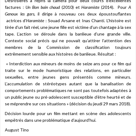
Desrosières a repris la caméra pour deux courts d’excellentes
factures :
Un Bon bain chaud
(2010) et
Haramiste
(2014). Pour
A
Genoux les gars
, il dirige à nouveau ces deux époustouflantes
actrices d’
Haramiste
: Souad Arsane et Inas Chanti. L’histoire est
tirée d’un fait réel, une jeune fille est victime d’un chantage à la sex
tape. L’action se déroule dans la banlieue d’une grande ville.
Contexte social précis qui ne pouvait qu’attirer l’attention des
membres de la Commission de classification toujours
extrêmement sensible aux histoires de banlieue. Résultat :
« Interdiction aux mineurs de moins de seize ans pour ce film qui
traite sur le mode humoristique des relations, en particulier
sexuelles, entre jeunes gens présentés comme mineurs.
L’accumulation de stéréotypes autant que la banalisation de
comportements problématiques ne sont pas toutefois adaptées à
un public jeune ou pré-adolescent susceptible d’être heurté et de
se méprendre sur ces situations » (décision du jeudi 29 mars 2018).
Décision lourde pour un film mettant en scène des adolescents
empêtrés dans une problématique d’aujourd’hui.
August Tino