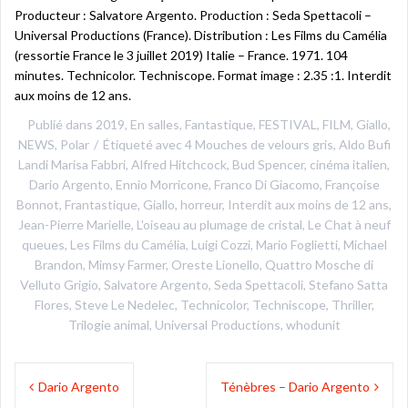
Producteur : Salvatore Argento. Production : Seda Spettacoli –
Universal Productions (France). Distribution : Les Films du Camélia
(ressortie France le 3 juillet 2019) Italie – France. 1971. 104
minutes. Technicolor. Techniscope. Format image : 2.35 :1. Interdit
aux moins de 12 ans.
Publié dans
2019
,
En salles
,
Fantastique
,
FESTIVAL
,
FILM
,
Giallo
,
NEWS
,
Polar
Étiqueté avec
4 Mouches de velours gris
,
Aldo Bufi
Landi Marisa Fabbri
,
Alfred Hitchcock
,
Bud Spencer
,
cinéma italien
,
Dario Argento
,
Ennio Morricone
,
Franco Di Giacomo
,
Françoise
Bonnot
,
Frantastique
,
Giallo
,
horreur
,
Interdit aux moins de 12 ans
,
Jean-Pierre Marielle
,
L'oiseau au plumage de cristal
,
Le Chat à neuf
queues
,
Les Films du Camélia
,
Luigi Cozzi
,
Mario Foglietti
,
Michael
Brandon
,
Mimsy Farmer
,
Oreste Lionello
,
Quattro Mosche di
Velluto Grigio
,
Salvatore Argento
,
Seda Spettacoli
,
Stefano Satta
Flores
,
Steve Le Nedelec
,
Technicolor
,
Techniscope
,
Thriller
,
Trilogie animal
,
Universal Productions
,
whodunit
Navigation
Dario Argento
Ténèbres – Dario Argento
de