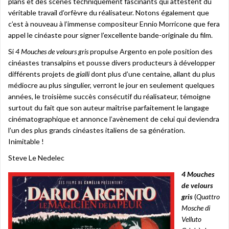
plans et des scènes techniquement fascinants qui attestent du
véritable travail d’orfèvre du réalisateur. Notons également que
c’est à nouveau à l’immense compositeur Ennio Morricone que fera
appel le cinéaste pour signer l’excellente bande-originale du film.
Si
4 Mouches de velours gris
propulse Argento en pole position des
cinéastes transalpins et pousse divers producteurs à développer
différents projets de
gialli
dont plus d’une centaine, allant du plus
médiocre au plus singulier, verront le jour en seulement quelques
années, le troisième succès consécutif du réalisateur, témoigne
surtout du fait que son auteur maîtrise parfaitement le langage
cinématographique et annonce l’avènement de celui qui deviendra
l’un des plus grands cinéastes italiens de sa génération.
Inimitable !
Steve Le Nedelec
4 Mouches
de velours
gris
(
Quattro
Mosche di
Velluto