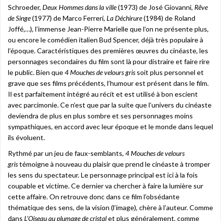
Schroeder,
Deux Hommes dans la ville
(1973) de José Giovanni,
Rêve
de Singe
(1977) de Marco Ferreri,
La Déchirure
(1984) de Roland
Joffé,…), l’immense Jean-Pierre Marielle que l’on ne présente plus,
ou encore le comédien italien Bud Spencer, déjà très populaire à
l’époque. Caractéristiques des premières œuvres du cinéaste, les
personnages secondaires du film sont là pour distraire et faire rire
le public. Bien que
4 Mouches de velours gris
soit plus personnel et
grave que ses films précédents, l’humour est présent dans le film.
Il est parfaitement intégré au récit et est utilisé à bon escient
avec parcimonie. Ce n’est que par la suite que l’univers du cinéaste
deviendra de plus en plus sombre et ses personnages moins
sympathiques, en accord avec leur époque et le monde dans lequel
ils évoluent.
Rythmé par un jeu de faux-semblants,
4 Mouches de velours
gris
témoigne à nouveau du plaisir que prend le cinéaste à tromper
les sens du spectateur. Le personnage principal est ici à la fois
coupable et victime. Ce dernier va chercher à faire la lumière sur
cette affaire. On retrouve donc dans ce film l’obsédante
thématique des sens, de la vision (l’image), chère à l’auteur. Comme
dans
L’Oiseau au plumage de cristal
et plus généralement, comme