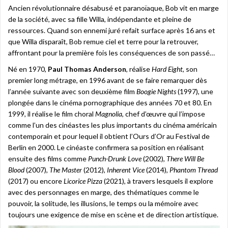
Ancien révolutionnaire désabusé et paranoïaque, Bob vit en marge
de la société, avec sa fille Willa, indépendante et pleine de
ressources. Quand son ennemi juré refait surface après 16 ans et
que Willa disparaît, Bob remue ciel et terre pour la retrouver,
affrontant pour la première fois les conséquences de son passé…
Né en 1970,
Paul Thomas Anderson
, réalise
Hard Eight
, son
premier long métrage, en 1996 avant de se faire remarquer dès
l’année suivante avec son deuxième film
Boogie Nights
(1997), une
plongée dans le cinéma pornographique des années 70 et 80. En
1999, il réalise le film choral
Magnolia
, chef d’œuvre qui l’impose
comme l’un des cinéastes les plus importants du cinéma américain
contemporain et pour lequel il obtient l’Ours d’Or au Festival de
Berlin en 2000. Le cinéaste confirmera sa position en réalisant
ensuite des films comme
Punch-Drunk Love
(2002),
There Will Be
Blood
(2007),
The Master
(2012),
Inherent Vice
(2014),
Phantom Thread
(2017) ou encore
Licorice Pizza
(2021), à travers lesquels il explore
avec des personnages en marge, des thématiques comme le
pouvoir, la solitude, les illusions, le temps ou la mémoire avec
toujours une exigence de mise en scène et de direction artistique.