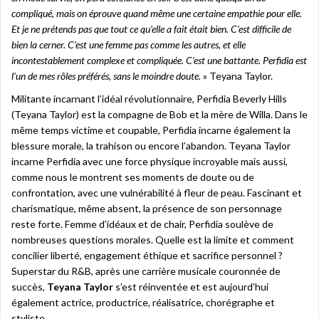
compliqué, mais on éprouve quand même une certaine empathie pour elle.
Et je ne prétends pas que tout ce qu’elle a fait était bien. C’est difficile de
bien la cerner. C’est une femme pas comme les autres, et elle
incontestablement complexe et compliquée. C’est une battante. Perfidia est
l’un de mes rôles préférés, sans le moindre doute.
» Teyana Taylor.
Militante incarnant l’idéal révolutionnaire, Perfidia Beverly Hills
(Teyana Taylor) est la compagne de Bob et la mère de Willa. Dans le
même temps victime et coupable, Perfidia incarne également la
blessure morale, la trahison ou encore l’abandon. Teyana Taylor
incarne Perfidia avec une force physique incroyable mais aussi,
comme nous le montrent ses moments de doute ou de
confrontation, avec une vulnérabilité à fleur de peau. Fascinant et
charismatique, même absent, la présence de son personnage
reste forte. Femme d’idéaux et de chair, Perfidia soulève de
nombreuses questions morales. Quelle est la limite et comment
concilier liberté, engagement éthique et sacrifice personnel ?
Superstar du R&B, après une carrière musicale couronnée de
succès,
Teyana Taylor
s’est réinventée et est aujourd’hui
également actrice, productrice, réalisatrice, chorégraphe et
styliste.