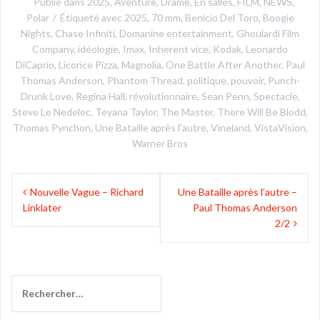
Publié dans
2025
,
Aventure
,
Drame
,
En salles
,
FILM
,
NEWS
,
Polar
Étiqueté avec
2025
,
70 mm
,
Benicio Del Toro
,
Boogie
Nights
,
Chase Infiniti
,
Domanine entertainment
,
Ghoulardi Film
Company
,
idéologie
,
Imax
,
Inherent vice
,
Kodak
,
Leonardo
DiCaprio
,
Licorice Pizza
,
Magnolia
,
One Battle After Another
,
Paul
Thomas Anderson
,
Phantom Thread
,
politique
,
pouvoir
,
Punch-
Drunk Love
,
Regina Hall
,
révolutionnaire
,
Sean Penn
,
Spectacle
,
Steve Le Nedelec
,
Teyana Taylor
,
The Master
,
There Will Be Blodd
,
Thomas Pynchon
,
Une Bataille après l'autre
,
Vineland
,
VistaVision
,
Warner Bros
Navigation
Nouvelle Vague – Richard
Une Bataille après l’autre –
de
Linklater
Paul Thomas Anderson
l’article
2/2
Rechercher :