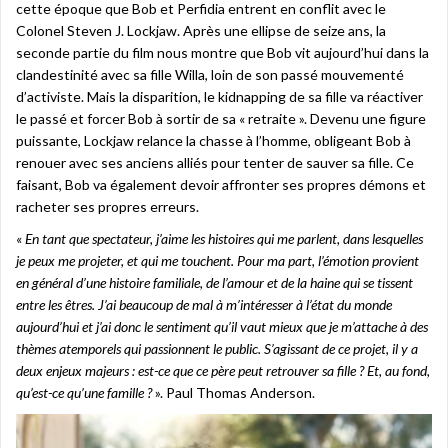
cette époque que Bob et Perfidia entrent en conflit avec le
Colonel Steven J. Lockjaw. Après une ellipse de seize ans, la
seconde partie du film nous montre que Bob vit aujourd’hui dans la
clandestinité avec sa fille Willa, loin de son passé mouvementé
d’activiste. Mais la disparition, le kidnapping de sa fille va réactiver
le passé et forcer Bob à sortir de sa « retraite ». Devenu une figure
puissante, Lockjaw relance la chasse à l’homme, obligeant Bob à
renouer avec ses anciens alliés pour tenter de sauver sa fille. Ce
faisant, Bob va également devoir affronter ses propres démons et
racheter ses propres erreurs.
«
En tant que spectateur, j’aime les histoires qui me parlent, dans lesquelles
je peux me projeter, et qui me touchent. Pour ma part, l’émotion provient
en général d’une histoire familiale, de l’amour et de la haine qui se tissent
entre les êtres. J’ai beaucoup de mal à m’intéresser à l’état du monde
aujourd’hui et j’ai donc le sentiment qu’il vaut mieux que je m’attache à des
thèmes atemporels qui passionnent le public. S’agissant de ce projet, il y a
deux enjeux majeurs : est-ce que ce père peut retrouver sa fille ? Et, au fond,
qu’est-ce qu’une famille ?
». Paul Thomas Anderson.