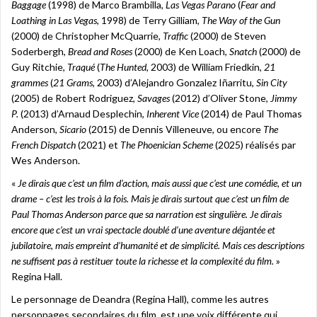
Baggage
(1998) de Marco Brambilla,
Las Vegas Parano
(
Fear and
Loathing in Las Vegas
, 1998) de Terry Gilliam,
The Way of the Gun
(2000) de Christopher McQuarrie,
Traffic
(2000) de Steven
Soderbergh,
Bread and Roses
(2000) de Ken Loach,
Snatch
(2000) de
Guy Ritchie,
Traqué
(
The Hunted
, 2003) de William Friedkin,
21
grammes
(
21 Grams
, 2003) d’Alejandro Gonzalez Iñarritu,
Sin City
(2005) de Robert Rodriguez,
Savages
(2012) d’Oliver Stone,
Jimmy
P.
(2013) d’Arnaud Desplechin,
Inherent Vice
(2014) de Paul Thomas
Anderson,
Sicario
(2015) de Dennis Villeneuve, ou encore
The
French Dispatch
(2021) et
The Phoenician Scheme
(2025) réalisés par
Wes Anderson.
«
Je dirais que c’est un film d’action, mais aussi que c’est une comédie, et un
drame – c’est les trois à la fois. Mais je dirais surtout que c’est un film de
Paul Thomas Anderson parce que sa narration est singulière. Je dirais
encore que c’est un vrai spectacle doublé d’une aventure déjantée et
jubilatoire, mais empreint d’humanité et de simplicité. Mais ces descriptions
ne suffisent pas à restituer toute la richesse et la complexité du film.
»
Regina Hall.
Le personnage de Deandra (Regina Hall), comme les autres
personnages secondaires du film, est une voix différente qui