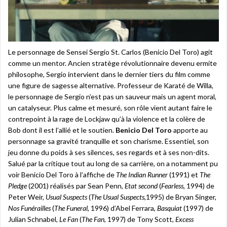
Le personnage de Sensei Sergio St. Carlos (Benicio Del Toro) agit
comme un mentor. Ancien stratège révolutionnaire devenu ermite
philosophe, Sergio intervient dans le dernier tiers du film comme
une figure de sagesse alternative. Professeur de Karaté de Willa,
le personnage de Sergio n’est pas un sauveur mais un agent moral,
un catalyseur. Plus calme et mesuré, son rôle vient autant faire le
contrepoint à la rage de Lockjaw qu’à la violence et la colère de
Bob dont il est l’allié et le soutien.
Benicio Del Toro
apporte au
personnage sa gravité tranquille et son charisme. Essentiel, son
jeu donne du poids à ses silences, ses regards et à ses non-dits.
Salué par la critique tout au long de sa carrière, on a notamment pu
voir Benicio Del Toro à l’affiche de
The Indian Runner
(1991) et
The
Pledge
(2001) réalisés par Sean Penn,
Etat second
(
Fearless
, 1994) de
Peter Weir,
Usual Suspects
(
The Usual Suspects
,1995) de Bryan Singer,
Nos Funérailles
(
The Funeral
, 1996) d’Abel Ferrara,
Basquiat
(1997) de
Julian Schnabel,
Le Fan
(
The Fan
, 1997) de Tony Scott,
Excess