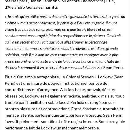
réalisés par Quentin Tarantino, ou encore
The Revenant
(2015)
d’Alejandro Gonzalez Iñarritu.
«
Je crois qu’on utilise parfois de manière galvaudée les termes de « génie du
cinéma », mais personnellement, je pense que Paul est un génie. Il a une
vision très claire de son projet, mais on a une totale liberté et on est
constamment encouragé à faire des propositions sur le plateau. On dirait
qu’il a un secret et qu’il sait que vous allez trouver le personnage
exactement comme il souhaite que vous le trouviez. Il est d’une grande
précision, mais il a le don de vous transmettre ses consignes avec le plus
grand naturel, et on a juste envie de lui faire confiance en ayant hâte de
découvrir comment il va se servir de ce que vous lui donnez.
» Sean Penn.
Plus qu’un simple antagoniste, Le Colonel Steven J. Lockjaw (Sean
Penn) est une figure de pouvoir institutionnel teintée de
contradictions et d’arrogance. A la fois haine, pouvoir, désir et
obsession, Lockjaw est également raciste, ambitieux, mais surtout
troublé par l’humiliation subie face à Perfidia et rongé par ses
propres blessures et contradictions. Entre charisme autoritaire et
menace latente, parfois inquiétant, parfois grotesque, Sean Penn
investit pleinement son rôle et offre un jeu intense. Son incroyable
performance fait de Lockjaw un méchant mémorable.