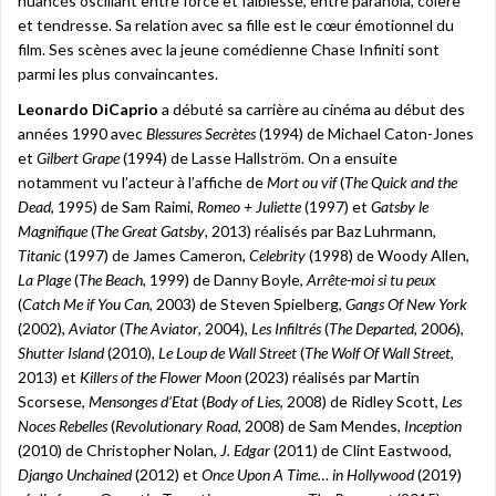
nuancés oscillant entre force et faiblesse, entre paranoïa, colère
et tendresse. Sa relation avec sa fille est le cœur émotionnel du
film. Ses scènes avec la jeune comédienne Chase Infiniti sont
parmi les plus convaincantes.
Leonardo DiCaprio
a débuté sa carrière au cinéma au début des
années 1990 avec
Blessures Secrètes
(1994) de Michael Caton-Jones
et
Gilbert Grape
(1994) de Lasse Hallström. On a ensuite
notamment vu l’acteur à l’affiche de
Mort ou vif
(
The Quick and the
Dead
, 1995) de Sam Raimi,
Romeo + Juliette
(1997) et
Gatsby le
Magnifique
(
The Great Gatsby
, 2013) réalisés par Baz Luhrmann,
Titanic
(1997) de James Cameron,
Celebrity
(1998) de Woody Allen,
La Plage
(
The Beach
, 1999) de Danny Boyle,
Arrête-moi si tu peux
(
Catch Me if You Can
, 2003) de Steven Spielberg,
Gangs Of New York
(2002),
Aviator
(
The Aviator
, 2004),
Les Infiltrés
(
The Departed
, 2006),
Shutter Island
(2010),
Le Loup de Wall Street
(
The Wolf Of Wall Street
,
2013) et
Killers of the Flower Moon
(2023) réalisés par Martin
Scorsese,
Mensonges d’Etat
(
Body of Lies
, 2008) de Ridley Scott,
Les
Noces Rebelles
(
Revolutionary Road
, 2008) de Sam Mendes,
Inception
(2010) de Christopher Nolan,
J. Edgar
(2011) de Clint Eastwood,
Django Unchained
(2012) et
Once Upon A Time… in Hollywood
(2019)