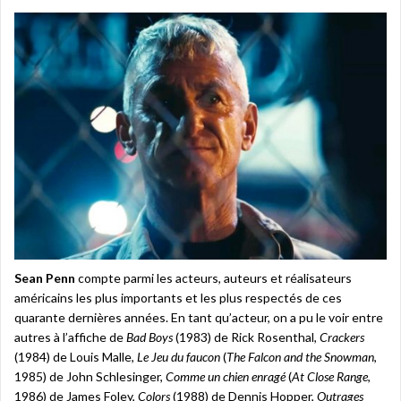
Sean Penn
compte parmi les acteurs, auteurs et réalisateurs
américains les plus importants et les plus respectés de ces
quarante dernières années. En tant qu’acteur, on a pu le voir entre
autres à l’affiche de
Bad Boys
(1983) de Rick Rosenthal,
Crackers
(1984) de Louis Malle,
Le Jeu du faucon
(
The Falcon and the Snowman
,
1985) de John Schlesinger,
Comme un chien enragé
(
At Close Range
,
1986) de James Foley,
Colors
(1988) de Dennis Hopper,
Outrages