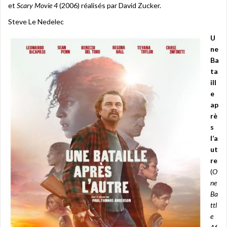
et
Scary Movie 4
(2006) réalisés par David Zucker.
Steve Le Nedelec
U
ne
Ba
ta
ill
e
ap
rè
s
l’a
ut
re
(
O
ne
Ba
ttl
e