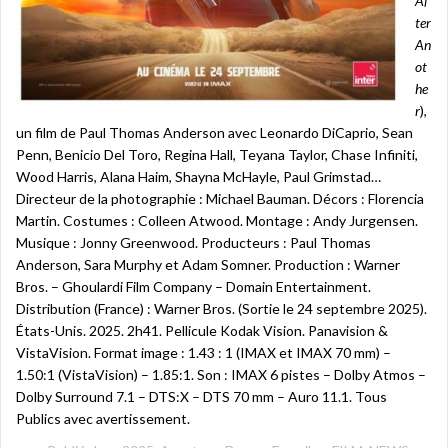
Af
ter
An
ot
he
r
),
un film de Paul Thomas Anderson avec Leonardo DiCaprio, Sean
Penn, Benicio Del Toro, Regina Hall, Teyana Taylor, Chase Infiniti,
Wood Harris, Alana Haim, Shayna McHayle, Paul Grimstad…
Directeur de la photographie : Michael Bauman. Décors : Florencia
Martin. Costumes : Colleen Atwood. Montage : Andy Jurgensen.
Musique : Jonny Greenwood. Producteurs : Paul Thomas
Anderson, Sara Murphy et Adam Somner. Production : Warner
Bros. – Ghoulardi Film Company – Domain Entertainment.
Distribution (France) : Warner Bros. (Sortie le 24 septembre 2025).
États-Unis. 2025. 2h41. Pellicule Kodak Vision. Panavision &
VistaVision. Format image : 1.43 : 1 (IMAX et IMAX 70 mm) –
1.50:1 (VistaVision) – 1.85:1. Son : IMAX 6 pistes – Dolby Atmos –
Dolby Surround 7.1 – DTS:X – DTS 70 mm – Auro 11.1. Tous
Publics avec avertissement.