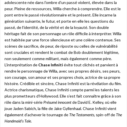
adolescente née dans l’ombre d’un passé violent, élevée dans la
peur. Pleine de ressources, Willa cherche à comprendre. Elle est le
pont entre le passé révolutionnaire et le présent. Elle incarne la
génération suivante, le futur, et porte en elle les questions du
passé, de l’identité, de la vérité et de la loyauté. Son double
héritage fait de son personnage un rôle difficile à interpréter. Willa
est habitée par une force silencieuse et une colère contenue. Ses
scènes de sacrifice, de peur, de riposte ou celles de vulnérabilité
sont cruciales et rendent le combat de Bob doublement légitime,
non seulement comme militant, mais également comme père.
L’interprétation de
Chase Infiniti
évite tout clichés et parvient à
rendre le personnage de Willa, avec ses propres désirs, ses peurs,
son courage, son amour et ses propres choix, actrice de sa propre
histoire. Crédible et sincère, Chase Infiniti est la révélation du film.
Actrice charismatique, Chase Infiniti compte parmi les talents les
plus prometteurs d’Hollywood. Elle s’est fait connaître grâce à son
rôle dans la mini-série
Présumé innocent
de David E. Kelley, où elle
joue Jaden Sabich, la fille de Jake Gyllenhaal. Chase Infiniti vient
également d’achever le tournage de
The Testaments
, spin-off de
The
Handmaid’s Tale
.