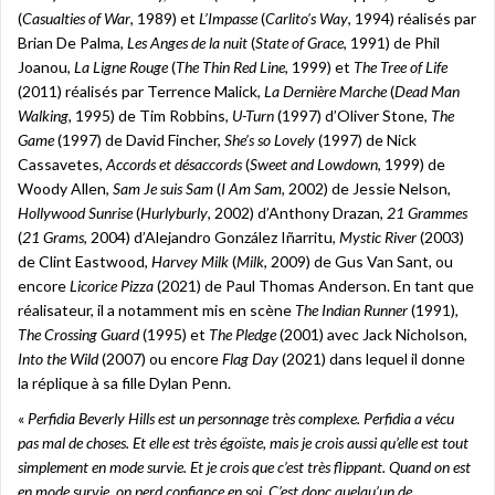
(
Casualties of War
, 1989) et
L’Impasse
(
Carlito’s Way
, 1994) réalisés par
Brian De Palma,
Les Anges de la nuit
(
State of Grace
, 1991) de Phil
Joanou,
La Ligne Rouge
(
The Thin Red Line
, 1999) et
The Tree of Life
(2011) réalisés par Terrence Malick,
La Dernière Marche
(
Dead Man
Walking
, 1995) de Tim Robbins,
U-Turn
(1997) d’Oliver Stone,
The
Game
(1997) de David Fincher,
She’s so Lovely
(1997) de Nick
Cassavetes,
Accords et désaccords
(
Sweet and Lowdown
, 1999) de
Woody Allen,
Sam Je suis Sam
(
I Am Sam
, 2002) de Jessie Nelson,
Hollywood Sunrise
(
Hurlyburly
, 2002) d’Anthony Drazan,
21 Grammes
(
21 Grams
, 2004) d’Alejandro González Iñarritu,
Mystic River
(2003)
de Clint Eastwood,
Harvey Milk
(
Milk
, 2009) de Gus Van Sant, ou
encore
Licorice Pizza
(2021) de Paul Thomas Anderson. En tant que
réalisateur, il a notamment mis en scène
The Indian Runner
(1991),
The Crossing Guard
(1995) et
The Pledge
(2001) avec Jack Nicholson,
Into the Wild
(2007) ou encore
Flag Day
(2021) dans lequel il donne
la réplique à sa fille Dylan Penn.
«
Perfidia Beverly Hills est un personnage très complexe. Perfidia a vécu
pas mal de choses. Et elle est très égoïste, mais je crois aussi qu’elle est tout
simplement en mode survie. Et je crois que c’est très flippant. Quand on est
en mode survie, on perd confiance en soi. C’est donc quelqu’un de