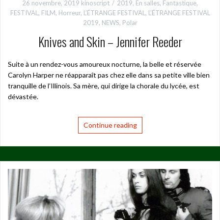
26 novembre, 2019
kinoscript
2019
,
En salles
,
Fantastique
,
FESTIVAL
,
FILM
,
Horreur
,
L’ÉTRANGE FESTIVAL
,
L’ÉTRANGE FESTIVAL
2019
,
NEWS
,
Polar
Knives and Skin – Jennifer Reeder
Suite à un rendez-vous amoureux nocturne, la belle et réservée
Carolyn Harper ne réapparaît pas chez elle dans sa petite ville bien
tranquille de l’Illinois. Sa mère, qui dirige la chorale du lycée, est
dévastée.
Continue reading