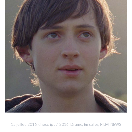
15 juillet, 2016
kinoscript
2016
,
Drame
,
En salles
,
FILM
,
NEWS