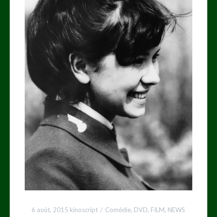
6 août, 2015
kinoscript
Comédie
,
DVD
,
FILM
,
NEWS