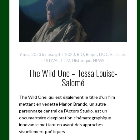
9 mai, 2023
kinoscript
2023
,
BIO
,
Biopic
,
DOC
,
En salles
,
FESTIVAL
,
FILM
,
Historique
,
NEWS
The Wild One – Tessa Louise-
Salomé
The Wild One, qui est également le titre d’un film
mettant en vedette Marlon Brando, un autre
personnage central de l’Actors Studio, est un
documentaire d’exploration cinématographique
innovante mettant en avant des approches
visuellement poétiques