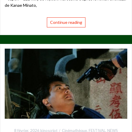
de Kanae Minato,
Continue reading
8 février, 2026
kinoscript
Cinémathèque
,
FESTIVAL
,
NEWS