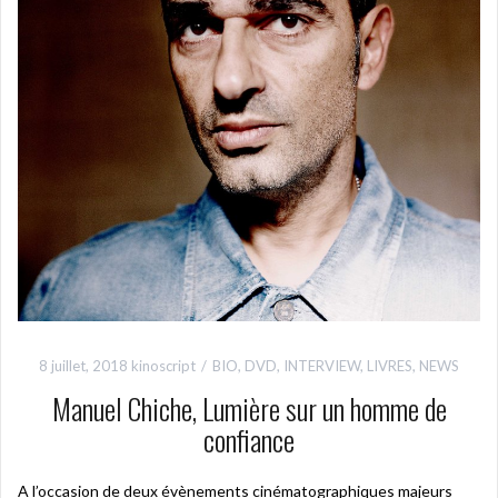
8 juillet, 2018
kinoscript
BIO
,
DVD
,
INTERVIEW
,
LIVRES
,
NEWS
Manuel Chiche, Lumière sur un homme de
confiance
A l’occasion de deux évènements cinématographiques majeurs