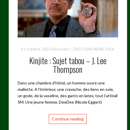
11 octobre, 2022
kinoscript
DVD
,
FILM
,
NEWS
,
Polar
Kinjite : Sujet tabou – J. Lee
Thompson
Dans une chambre d’hôtel, un homme ouvre une
mallette. A l’intérieur, une cravache, des liens en soie,
un gode, de la vaseline, des gants en latex, tout l’attirail
SM. Une jeune femme, DeeDee (Nicole Eggert)
Continue reading