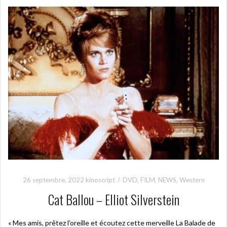
26 septembre, 2022
kinoscript
DVD
,
FILM
,
NEWS
,
Western
Cat Ballou – Elliot Silverstein
« Mes amis, prêtez l’oreille et écoutez cette merveille La Balade de