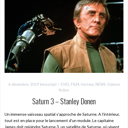
6 décembre, 2019
kinoscript
DVD
,
FILM
,
Horreur
,
NEWS
,
Science
fiction
Saturn 3 – Stanley Donen
Un immense vaisseau spatial s’approche de Saturne. A l’intérieur,
tout est en place pour le lancement d’un module. Le capitaine
James doit rejoindre Saturne 3, un satellite de Saturne, où vivent