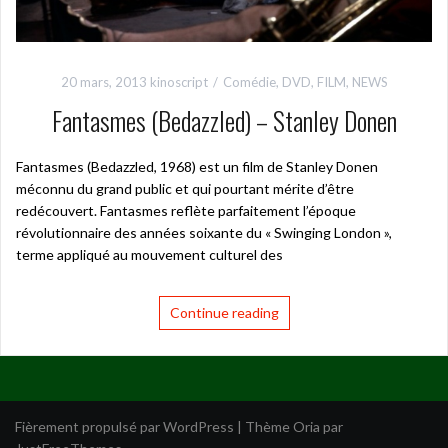
20 mars, 2013
kinoscript
Comédie
,
DVD
,
FILM
,
NEWS
Fantasmes (Bedazzled) – Stanley Donen
Fantasmes (Bedazzled, 1968) est un film de Stanley Donen
méconnu du grand public et qui pourtant mérite d’être
redécouvert. Fantasmes reflète parfaitement l’époque
révolutionnaire des années soixante du « Swinging London »,
terme appliqué au mouvement culturel des
Continue reading
Fièrement propulsé par WordPress
|
Thème
Oria
par