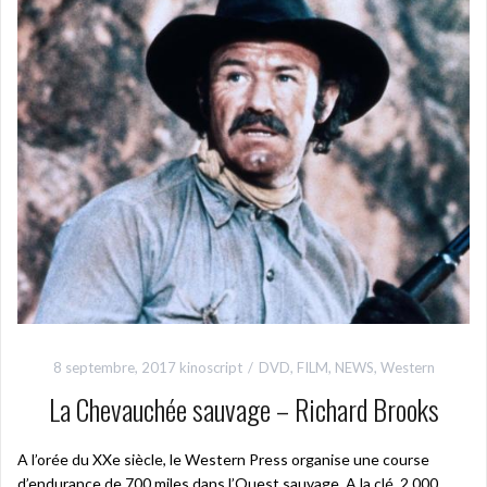
8 septembre, 2017
kinoscript
DVD
,
FILM
,
NEWS
,
Western
La Chevauchée sauvage – Richard Brooks
A l’orée du XXe siècle, le Western Press organise une course
d’endurance de 700 miles dans l’Ouest sauvage. A la clé, 2 000