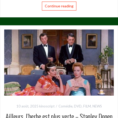
Continue reading
10 août, 2025
kinoscript
Comédie
,
DVD
,
FILM
,
NEWS
Ailleurs, l’herbe est plus verte – Stanley Donen