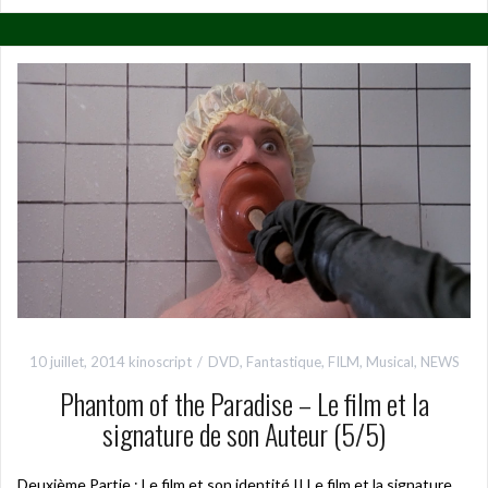
10 juillet, 2014
kinoscript
DVD
,
Fantastique
,
FILM
,
Musical
,
NEWS
Phantom of the Paradise – Le film et la
signature de son Auteur (5/5)
Deuxième Partie : Le film et son identité II Le film et la signature