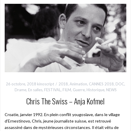
26 octobre, 2018
kinoscript
2018
,
Animation
,
CANNES 2018
,
DOC
,
Drame
,
En salles
,
FESTIVAL
,
FILM
,
Guerre
,
Historique
,
NEWS
Chris The Swiss – Anja Kofmel
Croatie, janvier 1992. En plein conflit yougoslave, dans le village
d’Ernestinovo, Chris, jeune journaliste suisse, est retrouvé
assassiné dans de mystérieuses circonstances. Il était vêtu de