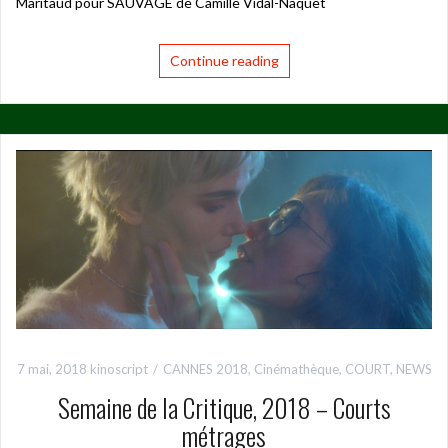
Maritaud pour SAUVAGE de Camille Vidal-Naquet
Continue reading
7 mai, 2018
kinoscript
CANNES 2018
,
Cinémathèque
,
COURT
,
NEWS
Semaine de la Critique, 2018 – Courts
métrages