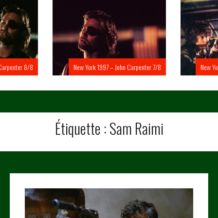
Carpenter 8/8
New York 1997 – John Carpenter 7/8
New Yo
Étiquette :
Sam Raimi