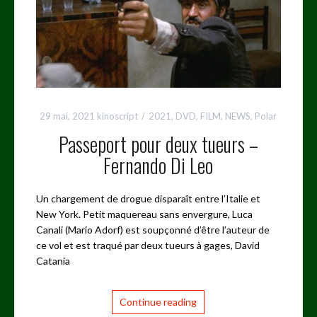
29 mai, 2021
kinoscript
2021
,
DVD
,
FILM
,
NEWS
,
Polar
Passeport pour deux tueurs –
Fernando Di Leo
Un chargement de drogue disparaît entre l’Italie et
New York. Petit maquereau sans envergure, Luca
Canali (Mario Adorf) est soupçonné d’être l’auteur de
ce vol et est traqué par deux tueurs à gages, David
Catania
Continue reading