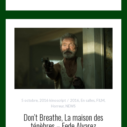
5 octobre, 2016
kinoscript
2016
,
En salles
,
FILM
,
Horreur
,
NEWS
Don’t Breathe, La maison des
ténèbres – Fede Alvarez