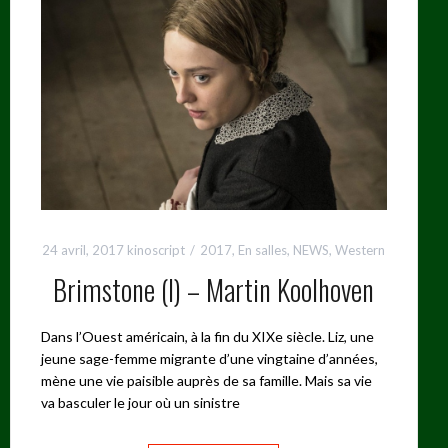
24 avril, 2017
kinoscript
2017
,
En salles
,
NEWS
,
Western
Brimstone (I) – Martin Koolhoven
Dans l’Ouest américain, à la fin du XIXe siècle. Liz, une
jeune sage-femme migrante d’une vingtaine d’années,
mène une vie paisible auprès de sa famille. Mais sa vie
va basculer le jour où un sinistre