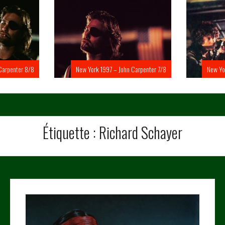
Carpenter 8/8
New York 1997 – John Carpenter 7/8
New Yo
Étiquette :
Richard Schayer