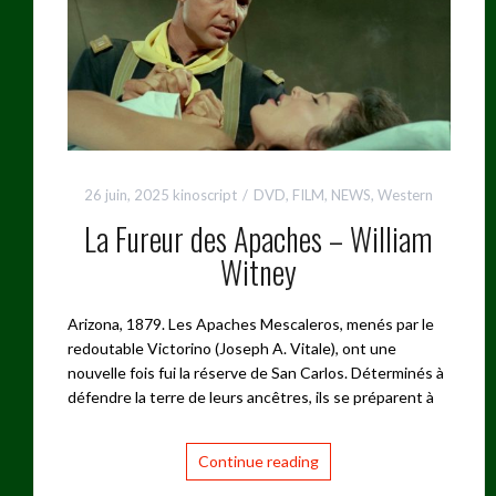
26 juin, 2025
kinoscript
DVD
,
FILM
,
NEWS
,
Western
La Fureur des Apaches – William
Witney
Arizona, 1879. Les Apaches Mescaleros, menés par le
redoutable Victorino (Joseph A. Vitale), ont une
nouvelle fois fui la réserve de San Carlos. Déterminés à
défendre la terre de leurs ancêtres, ils se préparent à
Continue reading