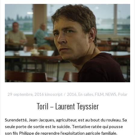
29 septembre, 2016
kinoscript
2016
,
En salles
,
FILM
,
NEWS
,
Polar
Toril – Laurent Teyssier
Surendetté, Jean-Jacques, agriculteur, est au bout du rouleau. Sa
seule porte de sortie est le suicide. Tentative ratée qui pousse
son fils Philippe de reprendre l’exploitation agricole familiale.