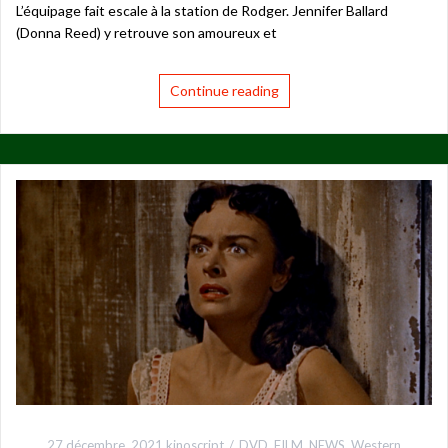
L’équipage fait escale à la station de Rodger. Jennifer Ballard
(Donna Reed) y retrouve son amoureux et
Continue reading
27 décembre, 2021
kinoscript
DVD
,
FILM
,
NEWS
,
Western